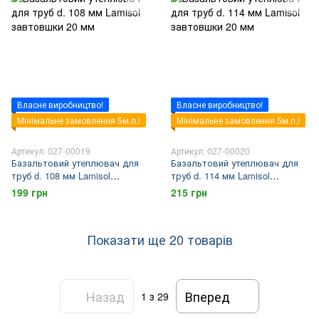
Власне виробництво!
Власне виробництво!
Мінімальне замовлення 5м.п.!
Мінімальне замовлення 5м.п.!
Артикул: 027-00019
Артикул: 027-00020
Базальтовий утеплювач для
Базальтовий утеплювач для
труб d. 108 мм Lamisol
труб d. 114 мм Lamisol
завтовшки 20 мм
завтовшки 20 мм
199 грн
215 грн
Показати ще 20 товарів
Назад
Вперед
1
з 29