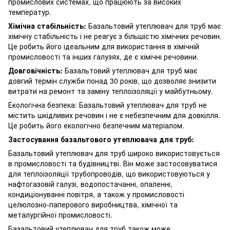
промислових системах, що працюють за високих
температур.
Хімічна стабільність:
Базальтовий утеплювач для труб має
хімічну стабільність і не реагує з більшістю хімічних речовин.
Це робить його ідеальним для використання в хімічній
промисловості та інших галузях, де є хімічні речовини.
Довговічність:
Базальтовий утеплювач для труб має
довгий термін служби понад 30 років, що дозволяє знизити
витрати на ремонт та заміну теплоізоляції у майбутньому.
Екологічна безпека: Базальтовий утеплювач для труб не
містить шкідливих речовин і не є небезпечним для довкілля.
Це робить його екологічно безпечним матеріалом.
Застосування базальтового утеплювача для труб:
Базальтовий утеплювач для труб широко використовується
в промисловості та будівництві. Він може застосовуватися
для теплоізоляції трубопроводів, що використовуються у
нафтогазовій галузі, водопостачанні, опаленні,
кондиціонуванні повітря, а також у промисловості
целюлозно-паперового виробництва, хімічної та
металургійної промисловості.
Базальтовий утеплювач для труб також може