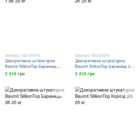
Артикул: 005-00005
Артикул: 005-00006
Декоративна штукатурка
Декоративна штукатурка
Baumit SilikonTop Баранець
Baumit SilikonTop Баранець 2К
1,5К 25 кг
25 кг
2 410 грн
2 410 грн