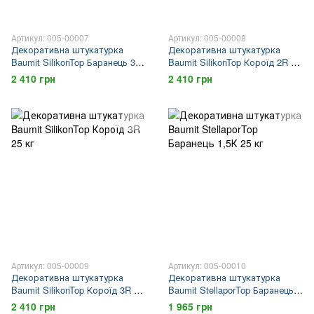
Артикул: 005-00007
Артикул: 005-00008
Декоративна штукатурка
Декоративна штукатурка
Baumit SilikonTop Баранець 3К
Baumit SilikonTop Короїд 2R 25
25 кг
кг
2 410 грн
2 410 грн
Артикул: 005-00009
Артикул: 005-00010
Декоративна штукатурка
Декоративна штукатурка
Baumit SilikonTop Короїд 3R 25
Baumit StellaporTop Баранець
кг
1,5К 25 кг
2 410 грн
1 965 грн