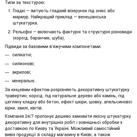
Типи за текстурою:
Гладкі ― імітують гладкий візерунок під онікс або
мармур. Найкращий приклад ― венеціанська
штукатурка.
Рельєфні ― включають фактурні та структурні різновиди
(короїд, баранчик, шуба).
Підвиди за базовими в'яжучими компонетами:
силікатні;
силіконові;
акрилові;
мінеральні.
За кінцевим ефектом розрізняють декоративну штукатурку
травертин, короїд, під натуральне дерево або камінь, під
цегляну кладку або бетон, ефект шкіри, шовку, апельсинової
кірки, хвилі, квітів.
Компанія 24/7 пропонує дешево замовити якісну штукатурку
декоративну для внутрішніх робіт і зовнішньої обробки з
доставкою по Києву та Україні. Можливий самостійний
вивіз продукції зі складу магазину в Києві, а також