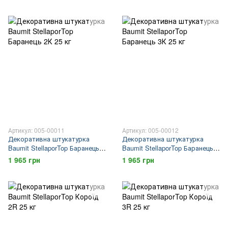
Артикул: 005-00011
Артикул: 005-00012
Декоративна штукатурка
Декоративна штукатурка
Baumit StellaporTop Баранець
Baumit StellaporTop Баранець
2К 25 кг
3К 25 кг
1 965 грн
1 965 грн