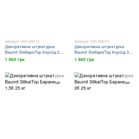
Артикул: 005-00013
Артикул: 005-00014
Декоративна штукатурка
Декоративна штукатурка
Baumit StellaporTop Короїд 2R
Baumit StellaporTop Короїд 3R
25 кг
25 кг
1 965 грн
1 965 грн