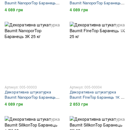
Baumit NanoporTop Баранець
Baumit NanoporTop Баранець
1,5К 25 кг
2К 25 кг
4 089 грн
4 089 грн
Артикул: 005-00003
Артикул: 005-00004
Декоративна штукатурка
Декоративна штукатурка
Baumit NanoporTop Баранець
Baumit FineTop Баранець 1К 25
3К 25 кг
кг
4 089 грн
2 853 грн