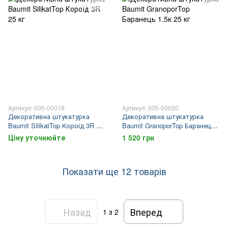
Артикул: 005-00019
Артикул: 005-00020
Декоративна штукатурка
Декоративна штукатурка
Baumit SilikatTop Короїд 3R 25
Baumit GranoporTop Баранець
кг
1.5к 25 кг
Ціну уточнюйте
1 520 грн
Показати ще 12 товарів
Назад
Вперед
1
з 2