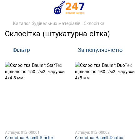
Каталог будівельних матеріалів
Склосітка
Склосітка (штукатурна сітка)
Фільтр
За популярністю
Артикул: 012-00001
Артикул: 012-00002
Склосітка Baumit StarTex
Склосітка Baumit DuoTex