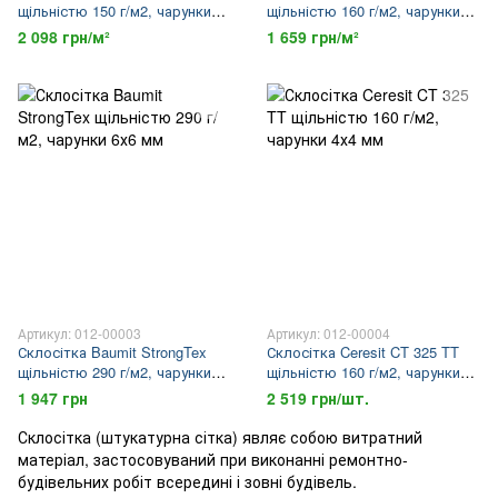
щільністю 150 г/м2, чарунки
щільністю 160 г/м2, чарунки
4х4,5 мм
4х5 мм
2 098 грн/м²
1 659 грн/м²
Артикул: 012-00003
Артикул: 012-00004
Склосітка Baumit StrongTex
Склосітка Ceresit CT 325 TT
щільністю 290 г/м2, чарунки
щільністю 160 г/м2, чарунки
6х6 мм
4х4 мм
1 947 грн
2 519 грн/шт.
Склосітка (штукатурна сітка) являє собою витратний
матеріал, застосовуваний при виконанні ремонтно-
будівельних робіт всередині і зовні будівель.