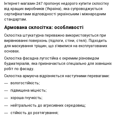
Інтернет-магазин 247 пропонує недорого купити склосітку
від кращих виробників (Україна), яка супроводжується
сертифікатами відповідності українським і міжнародним
стандартам.
Армована склосітка: особливості
Склосітка штукатурна переважно використовується при
вирівнюванні поверхонь (підлоги, стіни, стелі). Підходить
для маскування тріщин, що з'явилися на експлуатованих
основах.
Склосітка фасадна лугостійка є окремим різновидом
будматеріалів, яка призначається спеціально для зовнішніх
робіт по фасаду.
Склосітка армуюча відрізняється наступними перевагами:
вологостійкість;
підвищена міцність;
хороша гнучкість;
нейтральність до агресивних середовищ;
стійкість до розтягування;