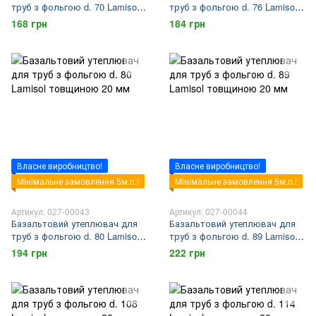
труб з фольгою d. 70 Lamisol
труб з фольгою d. 76 Lamisol
товщиною 20 мм
товщиною 20 мм
168 грн
184 грн
Власне виробництво!
Власне виробництво!
Мінімальне замовлення 5м.п.!
Мінімальне замовлення 5м.п.!
Артикул: 027-00043
Артикул: 027-00044
Базальтовий утеплювач для
Базальтовий утеплювач для
труб з фольгою d. 80 Lamisol
труб з фольгою d. 89 Lamisol
товщиною 20 мм
товщиною 20 мм
194 грн
222 грн