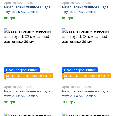
Артикул: 027-00055
Артикул: 027-00056
Базальтовий утеплювач для
Базальтовий утеплювач для
труб d. 25 мм Lamisol
труб d. 27 мм Lamisol
завтовшки 30 мм
завтовшки 30 мм
86 грн
89 грн
Власне виробництво!
Власне виробництво!
Мінімальне замовлення 5м.п.!
Мінімальне замовлення 5м.п.!
Артикул: 027-00057
Артикул: 027-00058
Базальтовий утеплювач для
Базальтовий утеплювач для
труб d. 32 мм Lamisol
труб d. 34 мм Lamisol
завтовшки 30 мм
завтовшки 30 мм
96 грн
100 грн