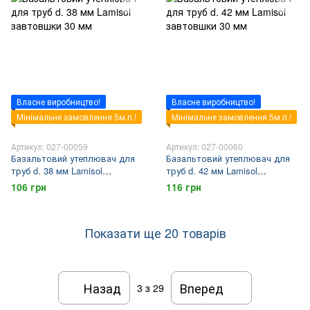
Власне виробництво!
Власне виробництво!
Мінімальне замовлення 5м.п.!
Мінімальне замовлення 5м.п.!
Артикул: 027-00059
Артикул: 027-00060
Базальтовий утеплювач для
Базальтовий утеплювач для
труб d. 38 мм Lamisol
труб d. 42 мм Lamisol
завтовшки 30 мм
завтовшки 30 мм
106 грн
116 грн
Показати ще 20 товарів
Назад
Вперед
3
з 29