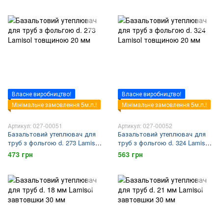
Власне виробництво!
Власне виробництво!
Мінімальне замовлення 5м.п.!
Мінімальне замовлення 5м.п.!
Артикул: 027-00051
Артикул: 027-00052
Базальтовий утеплювач для
Базальтовий утеплювач для
труб з фольгою d. 273 Lamisol
труб з фольгою d. 324 Lamisol
товщиною 20 мм
товщиною 20 мм
473 грн
563 грн