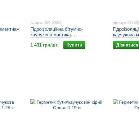
Артикул: 021-00009
Артикул: 021-00
аментна»
Гідроізоляційна бітумно-
Гідроізоляц
каучукова мастика
каучукова 
«Універсальна» Ореол-1 25 кг
«Універсаль
1 431 грн/шт.
Купити
Дізнатися