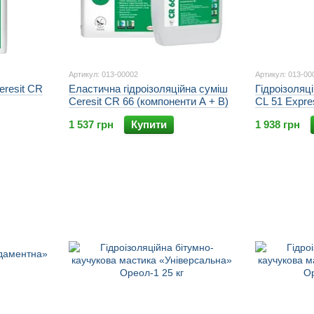
Артикул: 013-00002
Артикул: 013-00
eresit CR
Еластична гідроізоляційна суміш
Гідроізоляц
Ceresit CR 66 (компоненти А + В)
CL 51 Expre
1 537 грн
Купити
1 938 грн