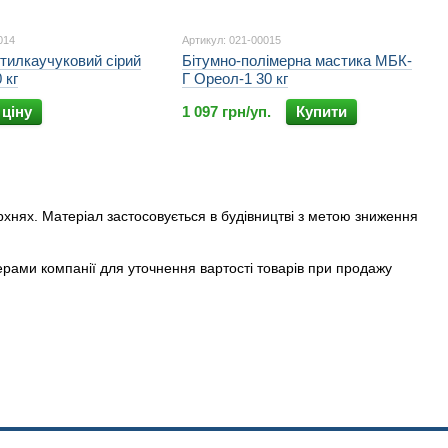
014
Артикул: 021-00015
тилкаучуковий сірий
Бітумно-полімерна мастика МБК-
 кг
Г Ореол-1 30 кг
 ціну
1 097 грн/уп.
Купити
рхнях. Матеріал застосовується в будівництві з метою зниження
джерами компанії для уточнення вартості товарів при продажу