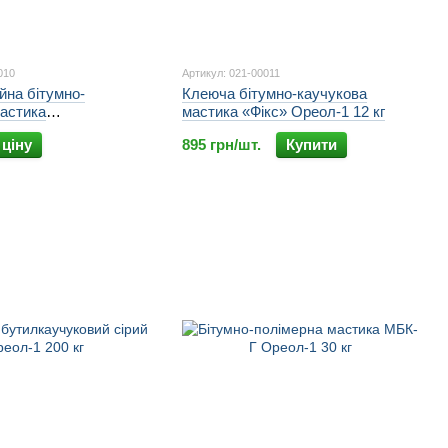
010
Артикул: 021-00011
ійна бітумно-
Клеюча бітумно-каучукова
мастика
мастика «Фікс» Ореол-1 12 кг
на» Ореол-1 250 кг
 ціну
895 грн/шт.
Купити