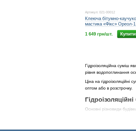
Артикул: 021-00012
Клеюча бітумно-каучук
мастика «Фікс» Ореол-1 
1 649 грн/шт.
Купити
Гідроізоляційна суміш яв
рівня водопоглинання о
Ціна на гідроізоляційні с
оптом або в розстрочку.
Гідроізоляційні
Основні різновиди будіве
гідроізоляційні суміші
для силікатної, глиня