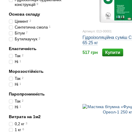
конструкцій
9
Основа складу
Цемент
2
Синтетична смола
1
Артикул: 013-00001
Бітум
7
Гідроізоляційна суміш C
Бутилкаучук
2
65 25 кг
Еластичність
517 грн
Купити
Так
2
Ні
1
Морозостійкість
Так
2
Ні
1
Паропроникність
Так
2
Ні
1
Витрата на 1м2
0,2 кг
3
1 кг
6