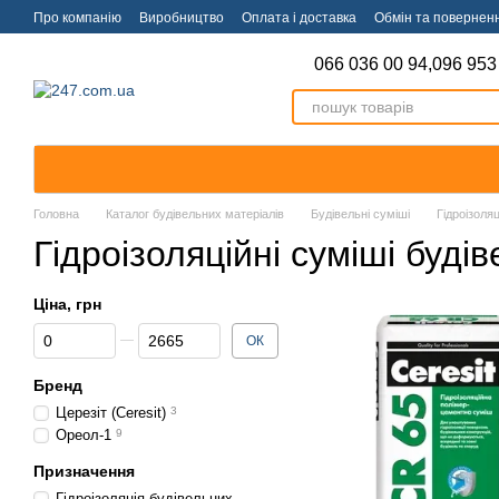
Перейти к основному контенту
Про компанію
Виробництво
Оплата і доставка
Обмін та повернен
066 036 00 94,
096 953
Головна
Каталог будівельних матеріалів
Будівельні суміші
Гідроізоляц
Гідроізоляційні суміші будів
Ціна, грн
Від Ціна, грн
До Ціна, грн
ОК
Бренд
Церезіт (Ceresit)
3
Ореол-1
9
Призначення
Гідроізоляція будівельних