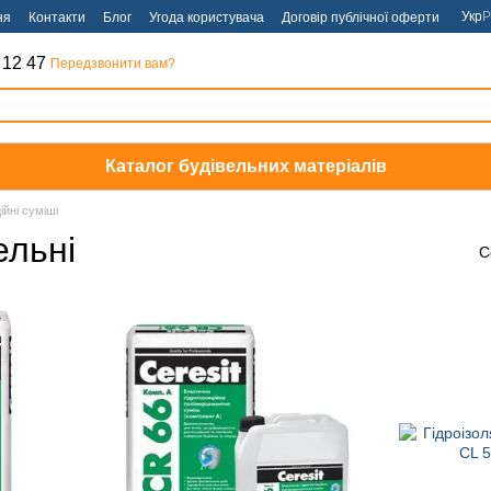
Укр
Р
ня
Контакти
Блог
Угода користувача
Договір публічної оферти
 12 47
Передзвонити вам?
Каталог будівельних матеріалів
ійні суміші
ельні
С