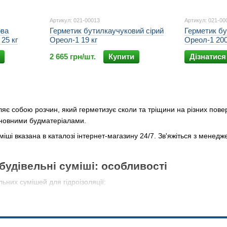
Артикул: 021-00013
Артикул: 021-00
ова
Герметик бутилкаучуковий сірий
Герметик бу
25 кг
Ореол-1 19 кг
Ореол-1 200
2 665 грн/шт.
Купити
Дізнатися
ляє собою розчин, який герметизує сколи та тріщини на різних пове
сновними будматеріалами.
уміші вказана в каталозі інтернет-магазину 24/7. Зв'яжіться з мене
 будівельні суміші: особливості
льних сумішей для гідроізоляції:
 для бетону і з/б основ;
ної або керамічної цегли;