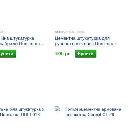
003
Артикул: 007-00004
ійна штукатурка
Цементна штукатурка для
набризк) Поліпласт
ручного нанесення Поліпласт
ПЦШ-008
Купити
129 грн
Купити