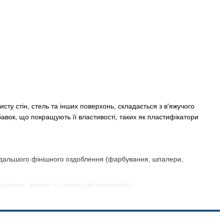
ту стін, стель та інших поверхонь, складається з в'яжучого
бавок, що покращують її властивості, таких як пластифікатори
 подальшого фінішного оздоблення (фарбування, шпалери,
коджень, вологи та перепадів температур.
тури та візерунки на поверхні, надаючи інтер'єру унікального