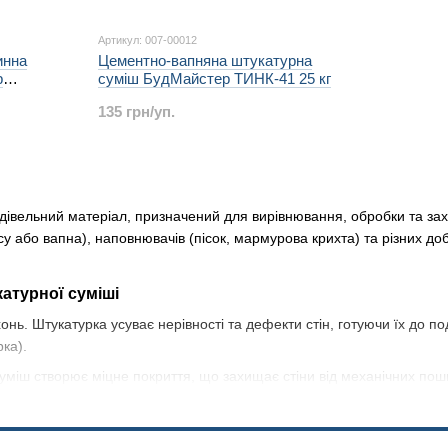
Артикул: 007-00012
инна
Цементно-вапняна штукатурна
р
суміш БудМайстер ТИНК-41 25 кг
135 грн/уп.
дівельний матеріал, призначений для вирівнювання, обробки та захис
су або вапна), наповнювачів (пісок, мармурова крихта) та різних до
катурної суміші
нь. Штукатурка усуває нерівності та дефекти стін, готуючи їх до
ка).
Суміш створює міцне покриття, що захищає стіни від механічних пош
ня. Декоративні штукатурні суміші дозволяють створювати різні текс