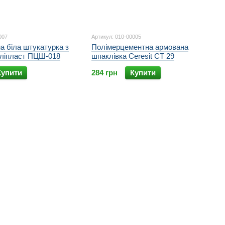
007
Артикул: 010-00005
а біла штукатурка з
Полімерцементна армована
оліпласт ПЦШ-018
шпаклівка Ceresit СТ 29
Купити
284 грн
Купити