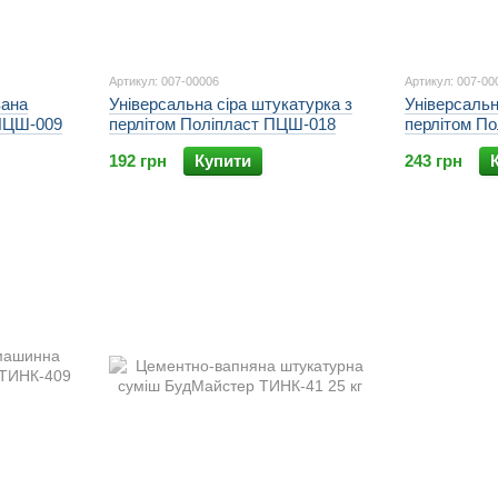
Артикул: 007-00006
Артикул: 007-00
вана
Універсальна сіра штукатурка з
Універсальн
ПЦШ-009
перлітом Поліпласт ПЦШ-018
перлітом П
192 грн
Купити
243 грн