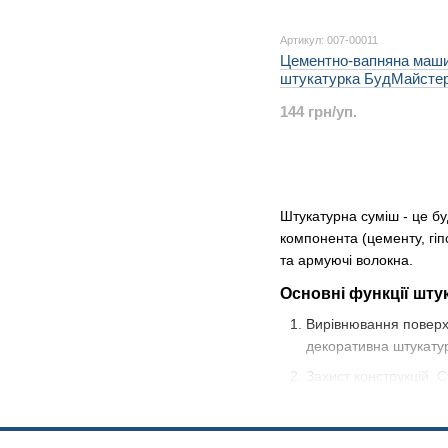
Артикул: 007-00011
Цементно-вапняна маш
штукатурка БудМайсте
ТИНК-409 25 кг
144 грн/уп.
Штукатурна суміш - це бу
компонента (цементу, гіп
та армуючі волокна.
Основні функції шту
Вирівнювання поверхо
декоративна штукатур
Захист конструкцій. 
Декоративне оздоблен
вигляду.