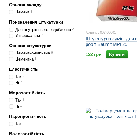
Основа складу
Цемент
3
Призначення штукатурки
Для внутрішнього оздоблення
2
Артикул: 007-00001
Універсальна
7
Штукатурна суміш для в
робіт Baumit MPI 25
Основа штукатурки
Цементно-вапняна
6
122 грн
Купити
Цементна
3
Еластичність
Так
2
Ні
7
Морозостійкість
Так
8
Ні
1
Паропроникність
Так
6
Вологостійкість