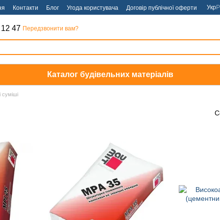
Укр
Р
ня
Контакти
Блог
Угода користувача
Договір публічної оферти
 12 47
Передзвонити вам?
Каталог будівельних матеріалів
 суміші
С