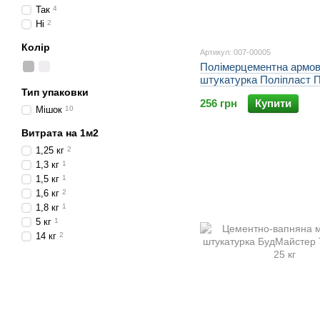
Так
4
Ні
2
Колір
Артикул: 007-00005
Полімерцементна армо
штукатурка Поліпласт 
Тип упаковки
256 грн
Купити
Мішок
10
Витрата на 1м2
1,25 кг
2
1,3 кг
1
1,5 кг
1
1,6 кг
2
1,8 кг
1
5 кг
1
14 кг
2