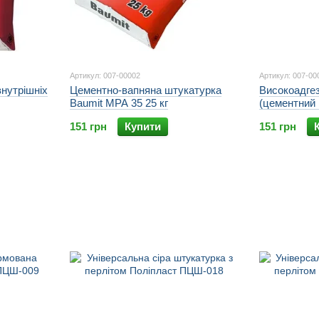
Артикул: 007-00002
Артикул: 007-00
нутрішніх
Цементно-вапняна штукатурка
Високоадгез
Baumit MPA 35 25 кг
(цементний 
ПЦШ-007
151 грн
Купити
151 грн