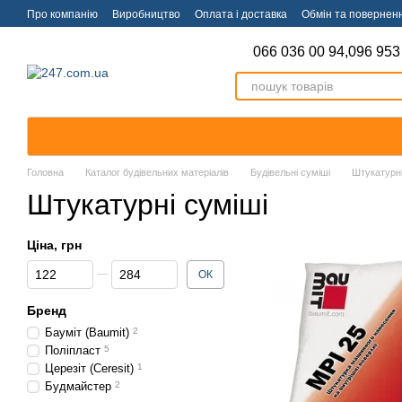
Перейти к основному контенту
Про компанію
Виробництво
Оплата і доставка
Обмін та повернен
066 036 00 94,
096 953
Головна
Каталог будівельних матеріалів
Будівельні суміші
Штукатурні
Штукатурні суміші
Ціна, грн
Від Ціна, грн
До Ціна, грн
ОК
Бренд
Бауміт (Baumit)
2
Поліпласт
5
Церезіт (Ceresit)
1
Будмайстер
2