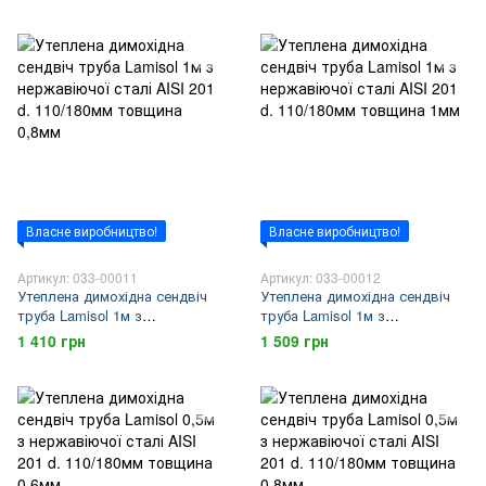
100/160мм товщина 1мм
110/180мм товщина 0,6мм
Власне виробництво!
Власне виробництво!
Артикул: 033-00011
Артикул: 033-00012
Утеплена димохідна сендвіч
Утеплена димохідна сендвіч
труба Lamisol 1м з
труба Lamisol 1м з
нержавіючої сталі AISI 201 d.
нержавіючої сталі AISI 201 d.
1 410 грн
1 509 грн
110/180мм товщина 0,8мм
110/180мм товщина 1мм