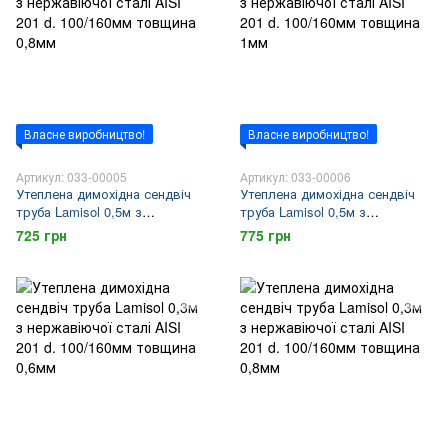
Власне виробництво!
Власне виробництво!
Артикул: 033-00005
Артикул: 033-00006
Утеплена димохідна сендвіч
Утеплена димохідна сендвіч
труба Lamisol 0,5м з
труба Lamisol 0,5м з
нержавіючої сталі AISI 201 d.
нержавіючої сталі AISI 201 d.
725 грн
775 грн
100/160мм товщина 0,8мм
100/160мм товщина 1мм