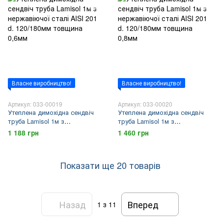
Власне виробництво!
Власне виробництво!
Артикул: 033-00019
Артикул: 033-00020
Утеплена димохідна сендвіч
Утеплена димохідна сендвіч
труба Lamisol 1м з
труба Lamisol 1м з
нержавіючої сталі AISI 201 d.
нержавіючої сталі AISI 201 d.
1 188 грн
1 460 грн
120/180мм товщина 0,6мм
120/180мм товщина 0,8мм
Показати ще 20 товарів
Назад
Вперед
1
з 11