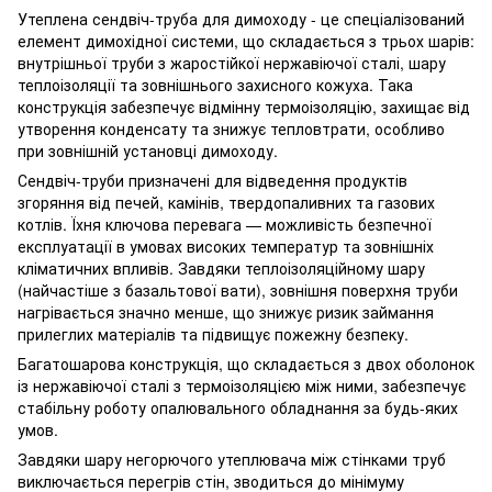
Утеплена сендвіч-труба для димоходу - це спеціалізований
елемент димохідної системи, що складається з трьох шарів:
внутрішньої труби з жаростійкої нержавіючої сталі, шару
теплоізоляції та зовнішнього захисного кожуха. Така
конструкція забезпечує відмінну термоізоляцію, захищає від
утворення конденсату та знижує тепловтрати, особливо
при зовнішній установці димоходу.
Сендвіч-труби призначені для відведення продуктів
згоряння від печей, камінів, твердопаливних та газових
котлів. Їхня ключова перевага — можливість безпечної
експлуатації в умовах високих температур та зовнішніх
кліматичних впливів. Завдяки теплоізоляційному шару
(найчастіше з базальтової вати), зовнішня поверхня труби
нагрівається значно менше, що знижує ризик займання
прилеглих матеріалів та підвищує пожежну безпеку.
Багатошарова конструкція, що складається з двох оболонок
із нержавіючої сталі з термоізоляцією між ними, забезпечує
стабільну роботу опалювального обладнання за будь-яких
умов.
Завдяки шару негорючого утеплювача між стінками труб
виключається перегрів стін, зводиться до мінімуму