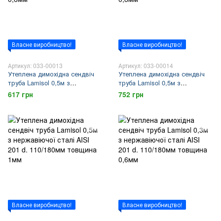
Власне виробництво!
Власне виробництво!
Артикул: 033-00013
Артикул: 033-00014
Утеплена димохідна сендвіч
Утеплена димохідна сендвіч
труба Lamisol 0,5м з
труба Lamisol 0,5м з
нержавіючої сталі AISI 201 d.
нержавіючої сталі AISI 201 d.
617 грн
752 грн
110/180мм товщина 0,6мм
110/180мм товщина 0,8мм
Власне виробництво!
Власне виробництво!