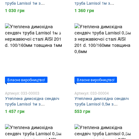
труба Lamisol 1м з
труба Lamisol 1м з
нержавіючої сталі AISI 201 d.
нержавіючої сталі AISI 201 d.
1 030 грн
1 360 грн
100/160мм товщина 0,6мм
100/160мм товщина 0,8мм
Власне виробництво!
Власне виробництво!
Артикул: 033-00003
Артикул: 033-00004
Утеплена димохідна сендвіч
Утеплена димохідна сендвіч
труба Lamisol 1м з
труба Lamisol 0,5м з
нержавіючої сталі AISI 201 d.
нержавіючої сталі AISI 201 d.
1 457 грн
553 грн
100/160мм товщина 1мм
100/160мм товщина 0,6мм