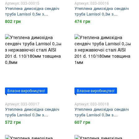
Артикул: 033-00015
Артикул: 033-00016
Утеплена димохідна сендвіч
Утеплена димохідна сендвіч
труба Lamisol 0,5м з
труба Lamisol 0,3м з
нержавіючої сталі AISI 201 d.
нержавіючої сталі AISI 201 d.
802 грн
474 грн
110/180мм товщина 1мм
110/180мм товщина 0,6мм
Власне виробництво!
Власне виробництво!
Артикул: 033-00017
Артикул: 033-00018
Утеплена димохідна сендвіч
Утеплена димохідна сендвіч
труба Lamisol 0,3м з
труба Lamisol 0,3м з
нержавіючої сталі AISI 201 d.
нержавіючої сталі AISI 201 d.
572 грн
607 грн
110/180мм товщина 0,8мм
110/180мм товщина 1мм