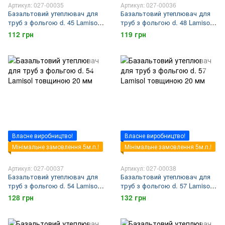
Артикул: 027-00035
Артикул: 027-00036
Базальтовий утеплювач для
Базальтовий утеплювач для
труб з фольгою d. 45 Lamisol
труб з фольгою d. 48 Lamisol
товщиною 20 мм
товщиною 20 мм
112 грн
119 грн
Власне виробництво!
Власне виробництво!
Мінімальне замовлення 5м.п.!
Мінімальне замовлення 5м.п.!
Артикул: 027-00037
Артикул: 027-00038
Базальтовий утеплювач для
Базальтовий утеплювач для
труб з фольгою d. 54 Lamisol
труб з фольгою d. 57 Lamisol
товщиною 20 мм
товщиною 20 мм
128 грн
132 грн