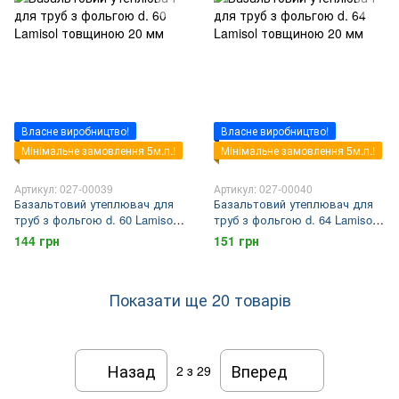
Власне виробництво!
Власне виробництво!
Мінімальне замовлення 5м.п.!
Мінімальне замовлення 5м.п.!
Артикул: 027-00039
Артикул: 027-00040
Базальтовий утеплювач для
Базальтовий утеплювач для
труб з фольгою d. 60 Lamisol
труб з фольгою d. 64 Lamisol
товщиною 20 мм
товщиною 20 мм
144 грн
151 грн
Показати ще 20 товарів
Назад
Вперед
2
з 29