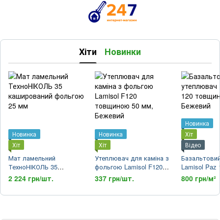
Хіти
Новинки
Новинка
Новинка
Новинка
Хіт
Хіт
Хіт
Відео
Мат ламельний
Утеплювач для каміна з
Базальтови
ТехноНІКОЛЬ 35
фольгою Lamisol F120
Lamisol Paz 
каширований фольгою
товщиною 50 мм
товщиною 2
2 224 грн/шт.
337 грн/шт.
800 грн/м²
25 мм