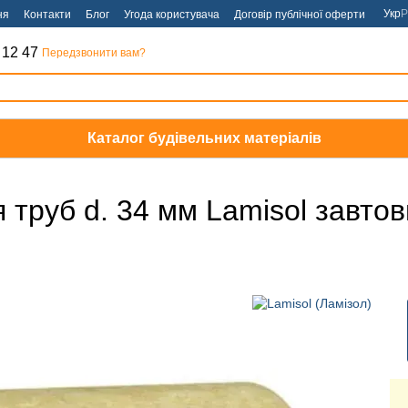
Укр
Р
ня
Контакти
Блог
Угода користувача
Договір публічної оферти
 12 47
Передзвонити вам?
Каталог будівельних матеріалів
 труб d. 34 мм Lamisol завто