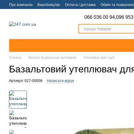
Перейти к основному контенту
Про компанію
Виробництво
Оплата і доставка
Обмін та повернен
066 036 00 94,
096 953
Головна
Каталог будівельних матеріалів
Утеплювач для труб
Базальтовий утеплювач для
Артикул: 027-00006
Написати відгук