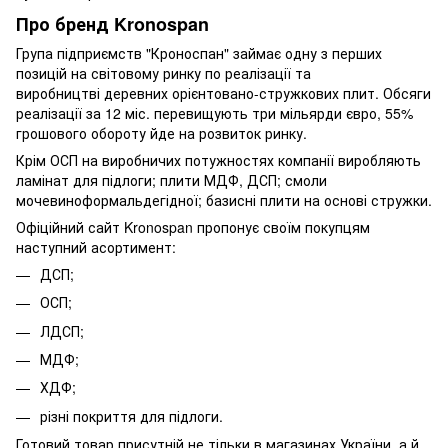
Про бренд Kronospan
Група підприємств "Кроноспан" займає одну з перших
позицій на світовому ринку по реалізації та
виробництві деревних орієнтовано-стружкових плит. Обсяги
реалізації за 12 міс. перевищують три мільярди євро, 55%
грошового обороту йде на розвиток ринку.
Крім ОСП на виробничих потужностях компанії виробляють
ламінат для підлоги; плити МДФ, ДСП; смоли
мочевиноформальдегідної; базисні плити на основі стружки.
Офіційний сайт Kronospan пропонує своїм покупцям
наступний асортимент:
ДСП;
ОСП;
ЛДСП;
МДФ;
ХДФ;
різні покриття для підлоги.
Готовий товар присутній не тільки в магазинах України, а й