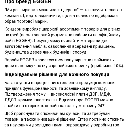
Про бренд EGGER
"Ми розширюємо можливості дерева" ― так звучить слоган
компанії. І, варто відзначити, що він повністю відображає
образ торгової марки.
Концерн виробляє широкий асортимент товарів для різних
потреб (весь товарний ряд можна побачити на офіційному
сайті EGGER). Покупці можуть знайти матеріали для
виготовлення меблів, оздоблення всередені приміщень,
будівництва дерев'яних будинків і споруд.
Вироби EGGER користуються популярністю і займають
досить велику частку європейського ринку (приблизно 10%).
Індивідуальне рішення для кожного покупця
Багато уваги в процесі виготовлення продукції компанія
приділяє функціональності та зовнішньому вигляду.
Підтвердження тому ― високоякісні плити ДСП, МДФ,
ЛДСП, кромки, пластик і ін. Відгукит про EGGER можна
знайти на сторінках онлайн-каталогу магазину 247.
Щоб пропонувати споживачам сучасні та затребувані
товари, а також інноваційні рішення, Еггер постійно стежить
за науковими дослідженнями і впроваджує у виробництво