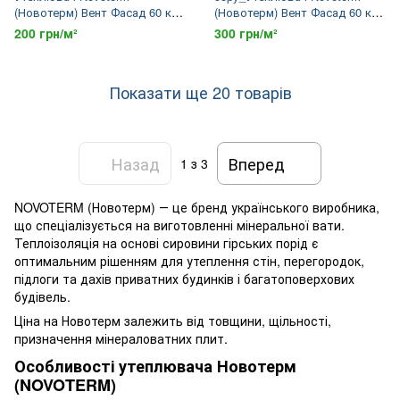
(Новотерм) Вент Фасад 60 кг/
(Новотерм) Вент Фасад 60 кг/
м3 100х600х1000 мм
м3 150х600х1000 мм
200 грн/м²
300 грн/м²
Показати ще 20 товарів
Назад
Вперед
1
з 3
NOVOTERM (Новотерм) ― це бренд українського виробника,
що спеціалізується на виготовленні мінеральної вати.
Теплоізоляція на основі сировини гірських порід є
оптимальним рішенням для утеплення стін, перегородок,
підлоги та дахів приватних будинків і багатоповерхових
будівель.
Ціна на Новотерм залежить від товщини, щільності,
призначення мінераловатних плит.
Особливості утеплювача Новотерм
(NOVOTERM)