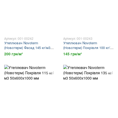
Артикул: 001-00242
Артикул: 001-00243
Утеплювач Novoterm
Утеплювач Novoterm
(Новотерм) Фасад 145 кг/м3
(Новотерм) Покрівля 100 кг/
50х600х1000 мм
м3 50х600х1000 мм
200 грн/м²
145 грн/м²