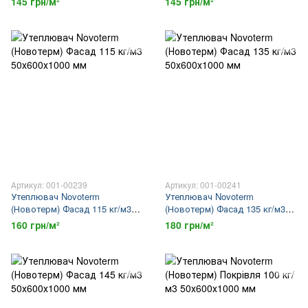
145 грн/м²
145 грн/м²
Артикул: 001-00239
Артикул: 001-00241
Утеплювач Novoterm
Утеплювач Novoterm
(Новотерм) Фасад 115 кг/м3
(Новотерм) Фасад 135 кг/м3
50х600х1000 мм
50х600х1000 мм
160 грн/м²
180 грн/м²