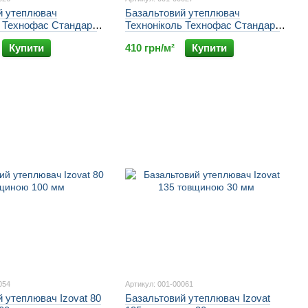
й утеплювач
Базальтовий утеплювач
ь Технофас Стандарт
Техноніколь Технофас Стандарт
істю 145 кг/м3
80 мм щільністю 145 кг/м3
Купити
410 грн/м²
Купити
054
Артикул: 001-00061
 утеплювач Izovat 80
Базальтовий утеплювач Izovat