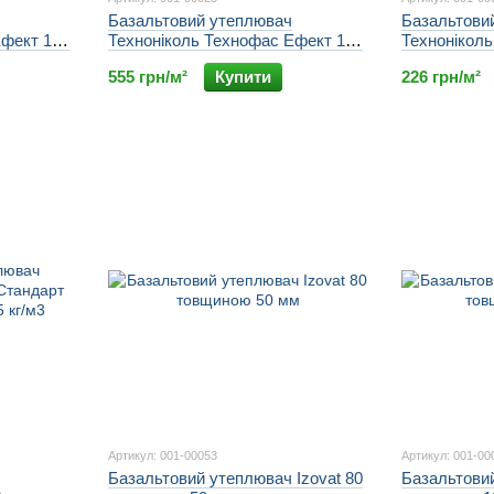
Базальтовий утеплювач
Базальтови
Ефект 120
Техноніколь Технофас Ефект 150
Технонікол
мм щільністю 135 кг/м3
50 мм щільн
555 грн/м²
Купити
226 грн/м²
Артикул: 001-00053
Артикул: 001-00
Базальтовий утеплювач Izovat 80
Базальтовий