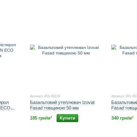
Артикул: 001-00131
Артикул: 001-00
ирол
Базальтовий утеплювач Izovat
Базальтовий
 ECO
Fasad товщиною 50 мм
Fasad товщ
185 грн/м²
Купити
340 грн/м²