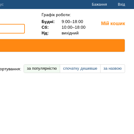
ус
Бажання
Вхід
Графік роботи:
Будні:
9:00–18:00
Мій кошик
Сб:
10:00–18:00
Нд:
вихідний
за популярністю
спочатку дешевше
за назвою
ортування: