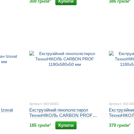
309 грн/м²
Купити
386 грн/м²
Артикул: 003-00001
Артикул: 003-00
Izovat
Екструзійний пінополістирол
Екструзійни
ТехноНІКОЛЬ CARBON PROF
ТехноНІКО
1180х580х50 мм
1180х580х10
185 грн/м²
Купити
370 грн/м²