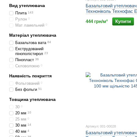
Вид утеплювача
Базальтовий утеплювач
Техноніколь Технофас 
Плита
143
мм щільністю 135 кг/м3
Рулон
0
444 грн/м²
Купити
Мат ламельний
0
Матеріал утеплювача
Базальтова вата
84
Екструдований
пінополістирол
23
Пінопласт
36
Скловолокно
0
Наявність покриття
Фольгований
0
Без фольги
51
Товщина утеплювача
30
0
20 мм
10
25 мм
0
30 мм
14
Артикул: 001-00028
40 мм
4
Базальтовий утеплювач
38