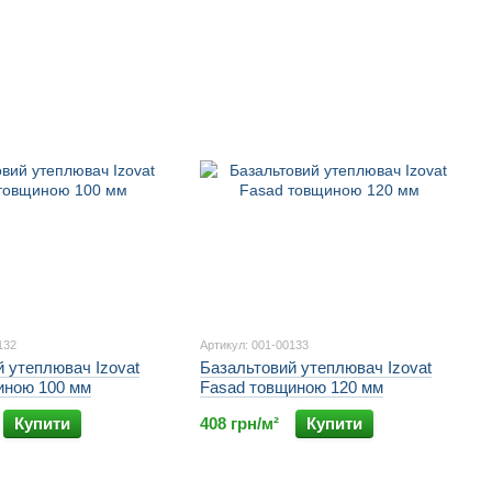
132
Артикул: 001-00133
 утеплювач Izovat
Базальтовий утеплювач Izovat
иною 100 мм
Fasad товщиною 120 мм
Купити
408 грн/м²
Купити