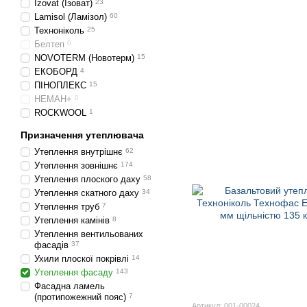
Izovat (Ізоват)
23
Lamisol (Ламізол)
60
Техноніколь
25
Белтеп
0
NOVOTERM (Новотерм)
15
ЕКОБОРД
4
ПІНОПЛЕКС
15
НЕМАН+
0
ROCKWOOL
1
Призначення утеплювача
Утеплення внутрішнє
62
Утеплення зовнішнє
174
Утеплення плоского даху
58
Утеплення скатного даху
34
Утеплення труб
7
Утеплення камінів
8
Утеплення вентильованих
фасадів
37
Ухили плоскої покрівлі
14
Утеплення фасаду
143
Фасадна ламель
(протипожежний пояс)
7
Артикул: 001-00024