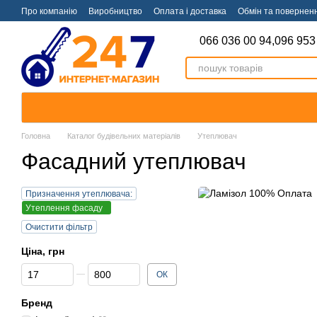
Перейти к основному контенту
Про компанію
Виробництво
Оплата і доставка
Обмін та повернен
066 036 00 94,
096 953
Головна
Каталог будівельних матеріалів
Утеплювач
Фасадний утеплювач
Призначення утеплювача:
Утеплення фасаду
Очистити фільтр
Ціна, грн
Від Ціна, грн
До Ціна, грн
ОК
Бренд