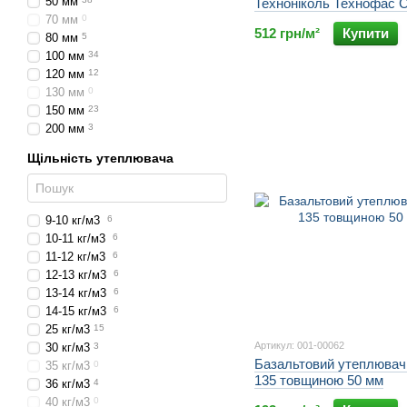
50 мм
Техноніколь Технофас 
100 мм щільністю 145 кг
70 мм
0
512 грн/м²
Купити
80 мм
5
100 мм
34
120 мм
12
130 мм
0
150 мм
23
200 мм
3
Щільність утеплювача
9-10 кг/м3
6
10-11 кг/м3
6
11-12 кг/м3
6
12-13 кг/м3
6
13-14 кг/м3
6
14-15 кг/м3
6
25 кг/м3
15
Артикул: 001-00062
30 кг/м3
3
Базальтовий утеплювач 
35 кг/м3
0
135 товщиною 50 мм
36 кг/м3
4
40 кг/м3
0