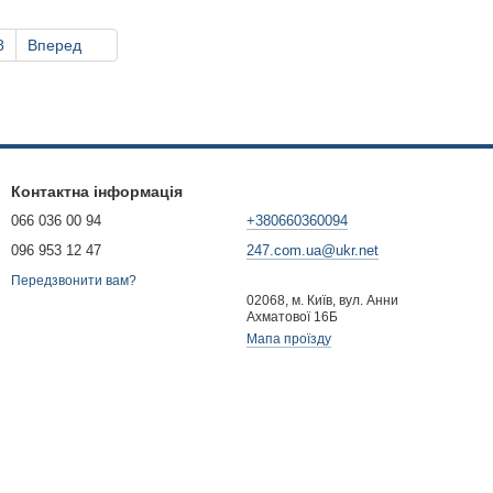
8
Вперед
Контактна інформація
066 036 00 94
+380660360094
096 953 12 47
247.com.ua@ukr.net
Передзвонити вам?
02068, м. Київ, вул. Анни
Ахматової 16Б
Мапа проїзду