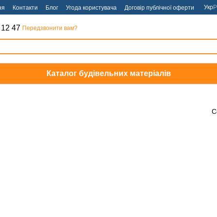
Укр
Р
ня
Контакти
Блог
Угода користувача
Договір публічної оферти
 12 47
Передзвонити вам?
Каталог будівельних матеріалів
С