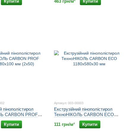
Купити
463 грн/м²
Купити
002
Артикул: 003-00003
й пінополістирол
Екструзійний пінополістирол
ЛЬ CARBON PROF
ТехноНІКОЛЬ CARBON ECO
0 мм (2х50)
1180х580х30 мм
Купити
111 грн/м²
Купити