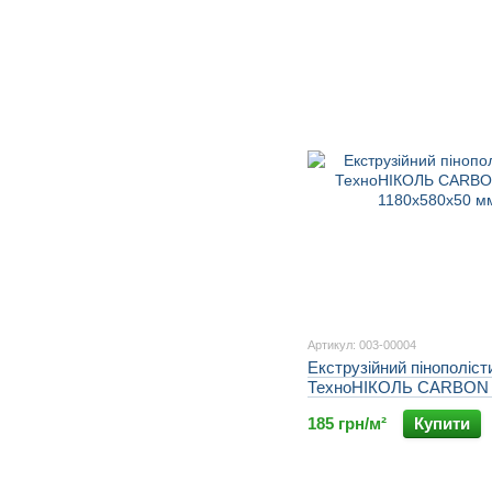
Артикул: 003-00004
Екструзійний пінополіст
ТехноНІКОЛЬ CARBON
1180х580х50 мм
185 грн/м²
Купити