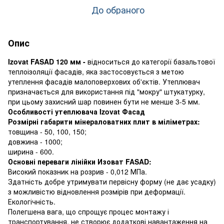
До обраного
Опис
Izovat FASAD 120 мм -
відноситься до категорії базальтової
теплоізоляції фасадів, яка застосовується з метою
утеплення фасадів малоповерхових об'єктів. Утеплювач
призначається для використання під "мокру" штукатурку,
при цьому захисний шар повинен бути не менше 3-5 мм.
Особливості утеплювача Izovat Фасад
Розмірні габарити мінераловатних плит в міліметрах:
товщина - 50, 100, 150;
довжина - 1000;
ширина - 600.
Основні переваги лінійки Изоват FASAD:
Високий показник на розрив - 0,012 МПа.
Здатність добре утримувати первісну форму (не дає усадку)
з можливістю відновлення розмірів при деформації.
Екологічність.
Полегшена вага, що спрощує процес монтажу і
транспортування, не створює додаткові навантаження на