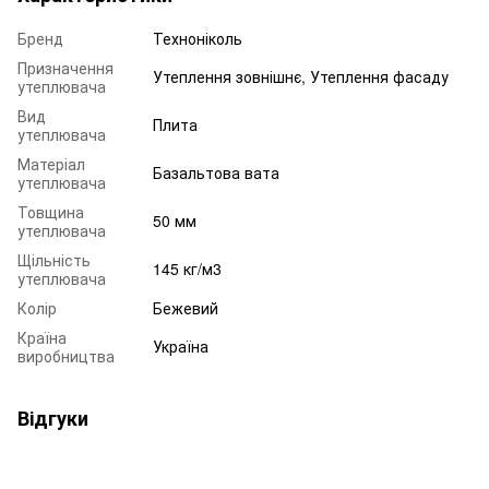
Бренд
Техноніколь
Призначення
Утеплення зовнішнє, Утеплення фасаду
утеплювача
Вид
Плита
утеплювача
Матеріал
Базальтова вата
утеплювача
Товщина
50 мм
утеплювача
Щільність
145 кг/м3
утеплювача
Колір
Бежевий
Країна
Україна
виробництва
Відгуки