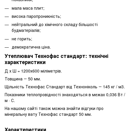
мала маса плит;
висока паропроникність;
нейтральний до хімічного складу більшості
будматеріалів;
не горить;
демократична ціна.
Утеплювач Технофас стандарт: технічні
характеристики
Д х Ш = 1200х600 міліметрів.
Товщина ― 50 мм.
Щільність Технофас Стандарт від Техноніколь ― 145 кг / м3.
Показники теплопровідності знаходяться в межах 0,036 Вт /
м · С.
На нашому сайті також можна знайти відгуки про
мінеральну вату Технофас стандарт 50 мм.
Характеристики