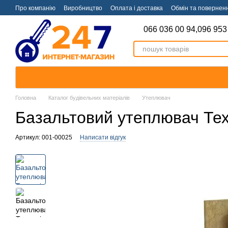
Перейти к основному контенту
Про компанію
Виробництво
Оплата і доставка
Обмін та повернен
066 036 00 94,
096 953
Головна
Каталог будівельних матеріалів
Утеплювач
Базальтовий утеплювач Тех
Артикул: 001-00025
Написати відгук