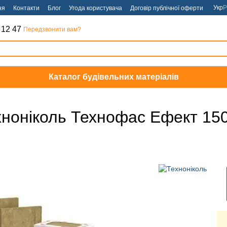
Укр
Р
ня
Контакти
Блог
Угода користувача
Договір публічної оферти
 12 47
Передзвонити вам?
Каталог будівельних матеріалів
ноніколь Технофас Ефект 150