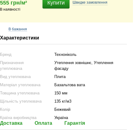
555 грн/м²
Купити
Швидке
замовлення
В наявності
В бажання
Характеристики
Бренд
Техноніколь
Призначення
Утеплення зовнішнє, Утеплення
утеплювача
фасаду
Вид утеплювача
Плита
Матеріал утеплювача
Базальтова вата
Товщина утеплювача
150 мм
Щільність утеплювача
135 кг/м3
Колір
Бежевий
Країна виробництва
Україна
Доставка
Оплата
Гарантія