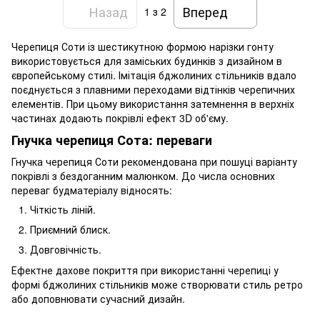
Назад
Вперед
1
з 2
Черепиця Соти із шестикутною формою нарізки гонту
використовується для заміських будинків з дизайном в
європейському стилі. Імітація бджолиних стільників вдало
поєднується з плавними переходами відтінків черепичних
елементів. При цьому використання затемнення в верхніх
частинах додають покрівлі ефект 3D об'єму.
Гнучка черепиця Сота: переваги
Гнучка черепиця Соти рекомендована при пошуці варіанту
покрівлі з бездоганним малюнком. До числа основних
переваг будматеріалу відносять:
Чіткість ліній.
Приємний блиск.
Довговічність.
Ефектне дахове покриття при використанні черепиці у
формі бджолиних стільників може створювати стиль ретро
або доповнювати сучасний дизайн.