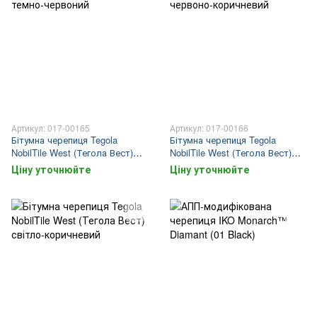
Артикул: 017-00165
Артикул: 017-00166
Бітумна черепиця Tegola
Бітумна черепиця Tegola
NobilTile West (Тегола Вест)
NobilTile West (Тегола Вест)
темно-червоний
червоно-коричневий
Ціну уточнюйте
Ціну уточнюйте