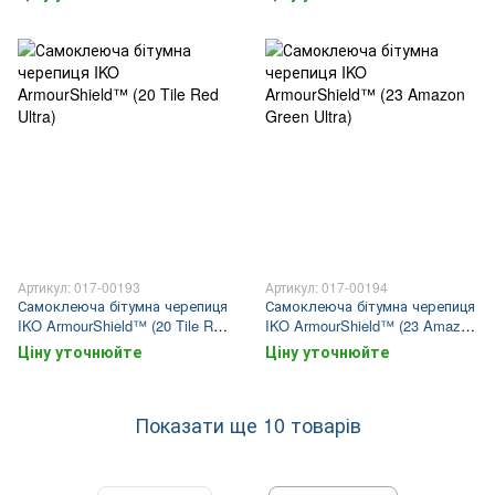
Артикул: 017-00193
Артикул: 017-00194
Самоклеюча бітумна черепиця
Самоклеюча бітумна черепиця
IKO ArmourShield™ (20 Tile Red
IKO ArmourShield™ (23 Amazon
Ultra)
Green Ultra)
Ціну уточнюйте
Ціну уточнюйте
Показати ще 10 товарів