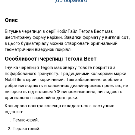
Опис
Бітумна черепиця з серії НобілТайл Тегола Вест має
шестигранну форму нарізки. Завдяки формату у вигляді сот,
з цього будматеріалу можна створювати оригінальний
геометричний візерунок покрівлі.
Особливості черепиці Тегола Вест
Гнучка черепиця Tegola має зверху товсте покриття з
пофарбованого грануляту. Традиційними кольорами марки
NobilTile є сірий і коричневий. Такі забарвлення особливо
добре виглядають в класичних дизайнерських проектах, не
вигоряють під впливом УФ-випромінювання, виглядають
оригінально і гармонійно довгі роки.
Кольорова палітра колекції складається з наступних
відтінків:
Темно-сірий.
Теракотовий.