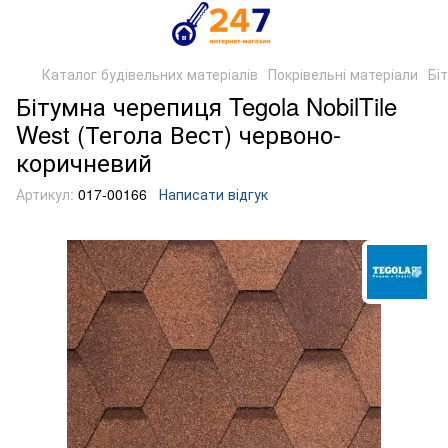
Каталог будівельних матеріалів
Покрівельні матеріали
Бі
Бітумна черепиця Tegola NobilTile
West (Тегола Вест) червоно-
коричневий
Артикул:
017-00166
Написати відгук