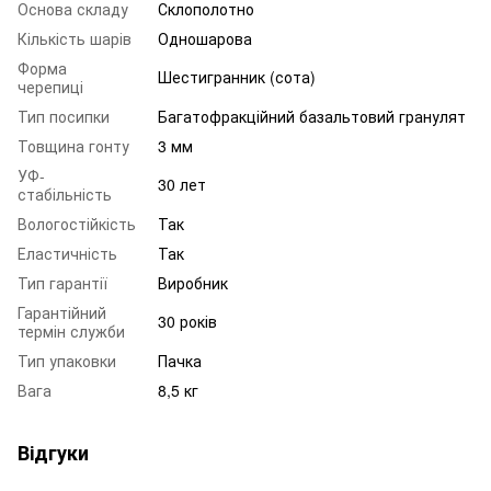
Основа складу
Склополотно
Кількість шарів
Одношарова
Форма
Шестигранник (сота)
черепиці
Тип посипки
Багатофракційний базальтовий гранулят
Товщина гонту
3 мм
УФ-
30 лет
стабільність
Вологостійкість
Так
Еластичність
Так
Тип гарантії
Виробник
Гарантійний
30 років
термін служби
Тип упаковки
Пачка
Вага
8,5 кг
Відгуки