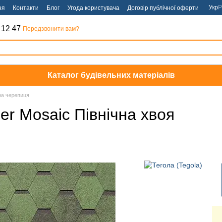
Укр
Р
ня
Контакти
Блог
Угода користувача
Договір публічної оферти
 12 47
Передзвонити вам?
Каталог будівельних матеріалів
на черепиця
er Mosaic Північна хвоя