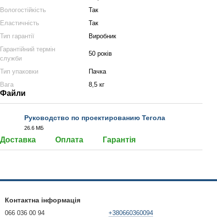
Вологостійкість
Так
Еластичність
Так
Тип гарантії
Виробник
Гарантійний термін
50 років
служби
Тип упаковки
Пачка
Вага
8,5 кг
Файли
Руководство по проектированию Тегола
26.6 МБ
PDF
Доставка
Оплата
Гарантія
Контактна інформація
066 036 00 94
+380660360094