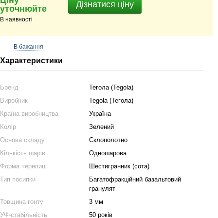
Ціну
Дізнатися ціну
уточнюйте
В наявності
В бажання
Характеристики
Бренд
Тегола (Tegola)
Виробник
Tegola (Тегола)
Країна виробництва
Україна
Колір
Зелений
Основа складу
Склополотно
Кількість шарів
Одношарова
Форма черепиці
Шестигранник (сота)
Тип посипки
Багатофракційний базальтовий
гранулят
Товщина гонту
3 мм
УФ-стабільність
50 років