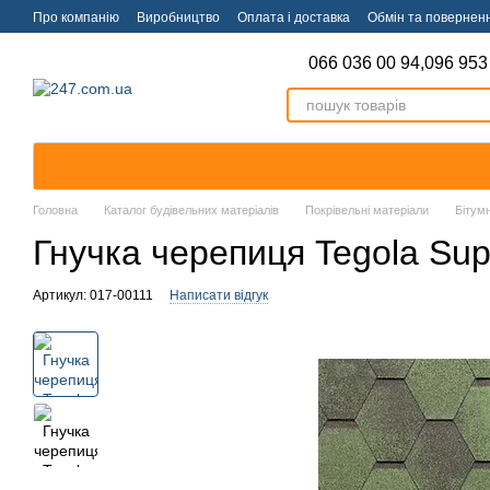
Перейти к основному контенту
Про компанію
Виробництво
Оплата і доставка
Обмін та повернен
066 036 00 94,
096 953
Головна
Каталог будівельних матеріалів
Покрівельні матеріали
Бітум
Гнучка черепиця Tegola Sup
Артикул: 017-00111
Написати відгук