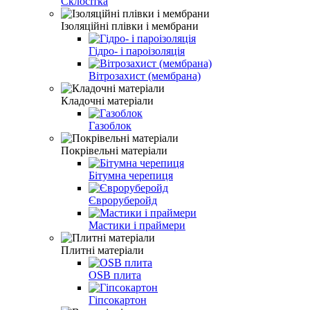
Склосітка
Ізоляційні плівки і мембрани
Гідро- і пароізоляція
Вітрозахист (мембрана)
Кладочні матеріали
Газоблок
Покрівельні матеріали
Бітумна черепиця
Євроруберойд
Мастики і праймери
Плитні матеріали
OSB плита
Гіпсокартон