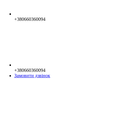
+380660360094
+380660360094
Замовити дзвінок