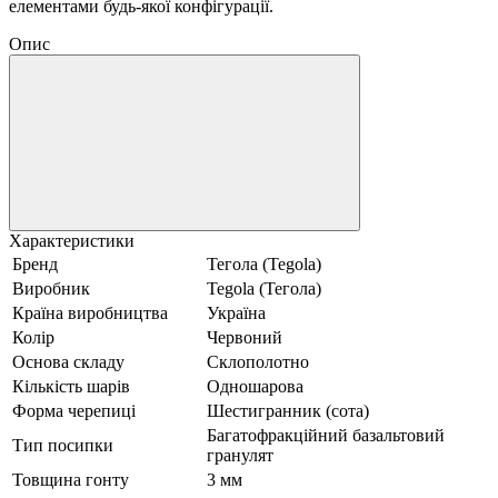
елементами будь-якої конфігурації.
Опис
Характеристики
Бренд
Тегола (Tegola)
Виробник
Tegola (Тегола)
Країна виробництва
Україна
Колір
Червоний
Основа складу
Склополотно
Кількість шарів
Одношарова
Форма черепиці
Шестигранник (сота)
Багатофракційний базальтовий
Тип посипки
гранулят
Товщина гонту
3 мм