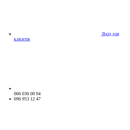
Вхід для
клієнтів
066 036 00 94
096 953 12 47