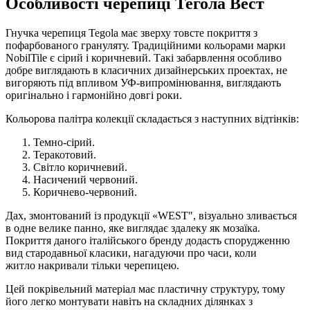
Особливості черепиці Тегола Вест
Гнучка черепиця Tegola має зверху товсте покриття з
пофарбованого грануляту. Традиційними кольорами марки
NobilTile є сірий і коричневий. Такі забарвлення особливо
добре виглядають в класичних дизайнерських проектах, не
вигоряють під впливом УФ-випромінювання, виглядають
оригінально і гармонійно довгі роки.
Кольорова палітра колекції складається з наступних відтінків:
Темно-сірий.
Теракотовий.
Світло коричневий.
Насичений червоний.
Коричнево-червоний.
Дах, змонтований із продукції «WEST", візуально зливається
в одне велике панно, яке виглядає здалеку як мозаїка.
Покриття даного італійського бренду додасть спорудженню
вид стародавньої класики, нагадуючи про часи, коли
житло накривали тільки черепицею.
Цей покрівельний матеріал має пластичну структуру, тому
його легко монтувати навіть на складних ділянках з