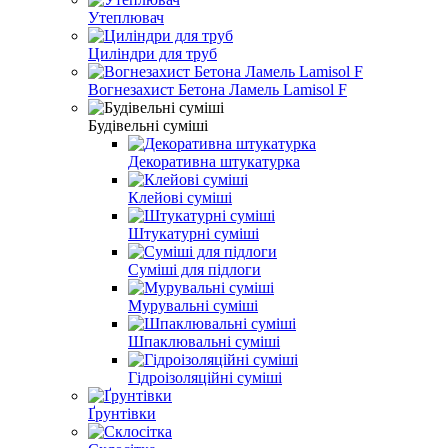
Утеплювач
Циліндри для труб
Вогнезахист Бетона Ламель Lamisol F
Будівельні суміші
Декоративна штукатурка
Клейові суміші
Штукатурні суміші
Суміші для підлоги
Мурувальні суміші
Шпаклювальні суміші
Гідроізоляційні суміші
Ґрунтівки