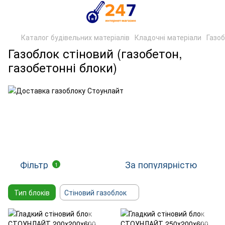
Каталог будівельних матеріалів
Кладочні матеріали
Газо
Газоблок стіновий (газобетон,
газобетонні блоки)
Фільтр
За популярністю
1
Тип блоків
Стіновий газоблок