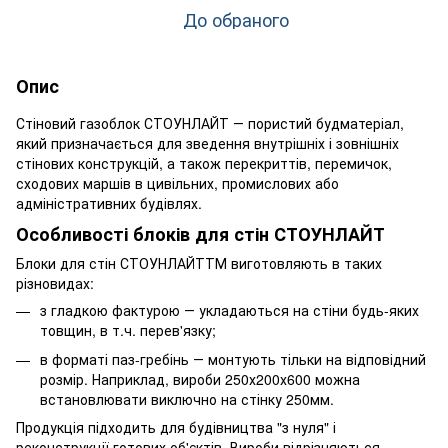
До обраного
Опис
Стіновий газоблок СТОУНЛАЙТ ― пористий будматеріал,
який призначається для зведення внутрішніх і зовнішніх
стінових конструкцій, а також перекриттів, перемичок,
сходових маршів в цивільних, промислових або
адміністративних будівлях.
Особливості блоків для стін СТОУНЛАЙТ
Блоки для стін СТОУНЛАЙТТМ виготовляють в таких
різновидах:
з гладкою фактурою ― укладаються на стіни будь-яких
товщин, в т.ч. перев'язку;
в форматі паз-гребінь ― монтують тільки на відповідний
розмір. Наприклад, вироби 250х200х600 можна
встановлювати виключно на стінку 250мм.
Продукція підходить для будівництва "з нуля" і
реконструкції готових об'єктів. Вироби відрізняються