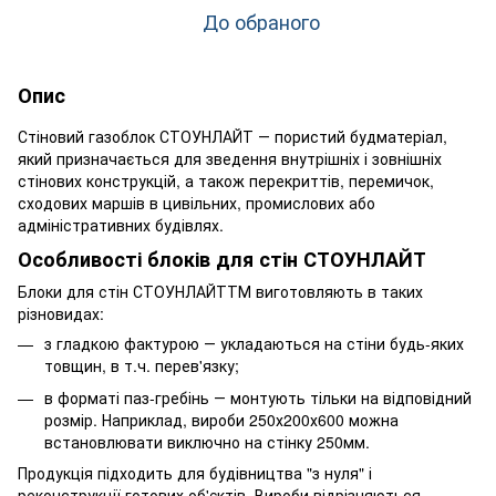
До обраного
Опис
Стіновий газоблок СТОУНЛАЙТ ― пористий будматеріал,
який призначається для зведення внутрішніх і зовнішніх
стінових конструкцій, а також перекриттів, перемичок,
сходових маршів в цивільних, промислових або
адміністративних будівлях.
Особливості блоків для стін СТОУНЛАЙТ
Блоки для стін СТОУНЛАЙТТМ виготовляють в таких
різновидах:
з гладкою фактурою ― укладаються на стіни будь-яких
товщин, в т.ч. перев'язку;
в форматі паз-гребінь ― монтують тільки на відповідний
розмір. Наприклад, вироби 250х200х600 можна
встановлювати виключно на стінку 250мм.
Продукція підходить для будівництва "з нуля" і
реконструкції готових об'єктів. Вироби відрізняються