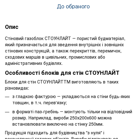
До обраного
Опис
Стіновий газоблок СТОУНЛАЙТ ― пористий будматеріал,
який призначається для зведення внутрішніх і зовнішніх
стінових конструкцій, а також перекриттів, перемичок,
сходових маршів в цивільних, промислових або
адміністративних будівлях.
Особливості блоків для стін СТОУНЛАЙТ
Блоки для стін СТОУНЛАЙТТМ виготовляють в таких
різновидах:
з гладкою фактурою ― укладаються на стіни будь-яких
товщин, в т.ч. перев'язку;
в форматі паз-гребінь ― монтують тільки на відповідний
розмір. Наприклад, вироби 250х200х600 можна
встановлювати виключно на стінку 250мм.
Продукція підходить для будівництва "з нуля" і
реконструкції готових об'єктів. Вироби відрізняються