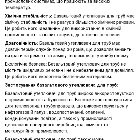
промислових системах, що працюють за високих
температур.
Хімічна стабільність:
Базальтовий утеплювач для труб має
хімічну стабільність і не реагує з більшістю хімічних речовин.
Це робить його ідеальним для використання в хімічній
промисловості та інших галузях, де є хімічні речовини.
Довговічність:
Базальтовий утеплювач для труб має
довгий термін служби понад 30 років, що дозволяє знизити
витрати на ремонт та заміну теплоізоляції у майбутньому.
Екологічна безпека: Базальтовий утеплювач для труб не
містить шкідливих речовин і не є небезпечним для довкілля.
Це робить його екологічно безпечним матеріалом.
Застосування базальтового утеплювача для труб:
Базальтовий утеплювач для труб широко використовується
в промисловості та будівництві. Він може застосовуватися
для теплоізоляції трубопроводів, що використовуються у
нафтогазовій галузі, водопостачанні, опаленні,
кондиціонуванні повітря, а також у промисловості
целюлозно-паперового виробництва, хімічної та
металургійної промисловості.
Базальтовий утеплювач для труб також може