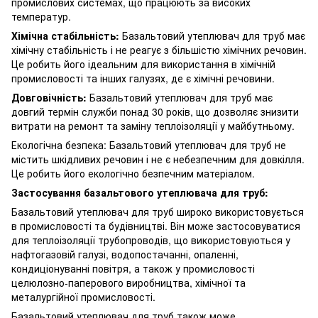
промислових системах, що працюють за високих
температур.
Хімічна стабільність:
Базальтовий утеплювач для труб має
хімічну стабільність і не реагує з більшістю хімічних речовин.
Це робить його ідеальним для використання в хімічній
промисловості та інших галузях, де є хімічні речовини.
Довговічність:
Базальтовий утеплювач для труб має
довгий термін служби понад 30 років, що дозволяє знизити
витрати на ремонт та заміну теплоізоляції у майбутньому.
Екологічна безпека: Базальтовий утеплювач для труб не
містить шкідливих речовин і не є небезпечним для довкілля.
Це робить його екологічно безпечним матеріалом.
Застосування базальтового утеплювача для труб:
Базальтовий утеплювач для труб широко використовується
в промисловості та будівництві. Він може застосовуватися
для теплоізоляції трубопроводів, що використовуються у
нафтогазовій галузі, водопостачанні, опаленні,
кондиціонуванні повітря, а також у промисловості
целюлозно-паперового виробництва, хімічної та
металургійної промисловості.
Базальтовий утеплювач для труб також може