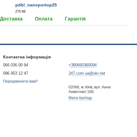
pdbl_nanoportop25
275 КБ
PDF
Доставка
Оплата
Гарантія
Контактна інформація
066 036 00 94
+380660360094
096 953 12 47
247.com.ua@ukr.net
Передзвонити вам?
02068, м. Київ, вул. Анни
Ахматової 16Б
Мапа проїзду