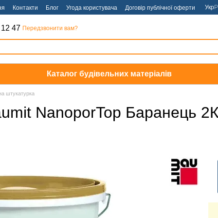
Укр
Р
ня
Контакти
Блог
Угода користувача
Договір публічної оферти
 12 47
Передзвонити вам?
Каталог будівельних матеріалів
на штукатурка
umit NanoporTop Баранець 2К