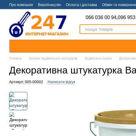
Перейти к основному контенту
Про компанію
Виробництво
Оплата і доставка
Обмін та повернен
066 036 00 94,
096 953
Головна
Каталог будівельних матеріалів
Будівельні суміші
Декоратив
Декоративна штукатурка Ba
Артикул: 005-00002
Написати відгук