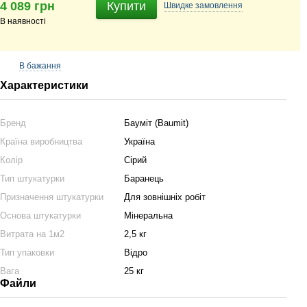
4 089 грн
Купити
Швидке
замовлення
В наявності
В бажання
Характеристики
Бренд
Бауміт (Baumit)
Країна виробництва
Україна
Колір
Сірий
Тип штукатурки
Баранець
Призначення штукатурки
Для зовнішніх робіт
Основа штукатурки
Мінеральна
Витрата на 1м2
2,5 кг
Тип упаковки
Відро
Вага
25 кг
Файли