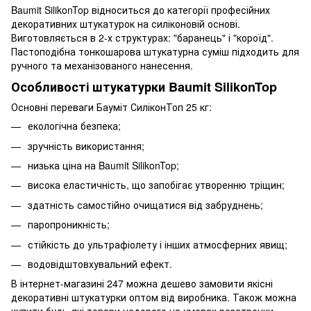
Baumit SilikonTop відноситься до категорії професійних
декоративних штукатурок на силіконовій основі.
Виготовляється в 2-х структурах: "баранець" і "короїд".
Пастоподібна тонкошарова штукатурна суміш підходить для
ручного та механізованого нанесення.
Особливості штукатурки Baumit SilikonTop
Основні переваги Бауміт СиліконТоп 25 кг:
екологічна безпека;
зручність використання;
низька ціна на Baumit SilikonTop;
висока еластичність, що запобігає утворенню тріщин;
здатність самостійно очищатися від забруднень;
паропроникність;
стійкість до ультрафіолету і інших атмосферних явищ;
водовідштовхувальний ефект.
В інтернет-магазині 247 можна дешево замовити якісні
декоративні штукатурки оптом від виробника. Також можна