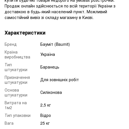
купити будь-які товари недорого на умовах розстрочки.
Продаж онлайн здійснюється по всій території України з
доставкою в будь-який населений пункт. Можливий
самостійний вивіз зі складу магазину в Києві.
Характеристики
Бренд
Бауміт (Baumit)
Країна
Україна
виробництва
Тип
Баранець
штукатурки
Призначення
Для зовнішніх робіт
штукатурки
Основа
Силіконова
штукатурки
Витрата на
2,5 кг
1м2
Тип упаковки
Відро
Вага
25 кг