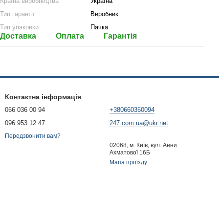
Країна виробництва
Україна
Тип гарантії
Виробник
Тип упаковки
Пачка
Доставка
Оплата
Гарантія
Контактна інформація
066 036 00 94
+380660360094
096 953 12 47
247.com.ua@ukr.net
Передзвонити вам?
02068, м. Київ, вул. Анни
Ахматової 16Б
Мапа проїзду