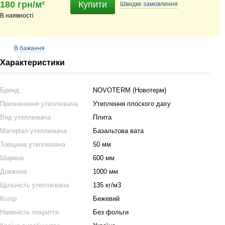
180 грн/м²
Купити
Швидке
замовлення
В наявності
В бажання
Характеристики
Бренд
NOVOTERM (Новотерм)
Призначення утеплювача
Утеплення плоского даху
Вид утеплювача
Плита
Матеріал утеплювача
Базальтова вата
Товщина утеплювача
50 мм
Ширина
600 мм
Довжина
1000 мм
Щільність утеплювача
135 кг/м3
Колір
Бежевий
Наявність покриття
Без фольги