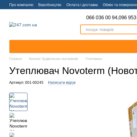
Перейти к основному контенту
Про компанію
Виробництво
Оплата і доставка
Обмін та повернен
066 036 00 94,
096 953
Головна
Каталог будівельних матеріалів
Утеплювач
Утеплювач Novoterm (Новот
Артикул: 001-00245
Написати відгук