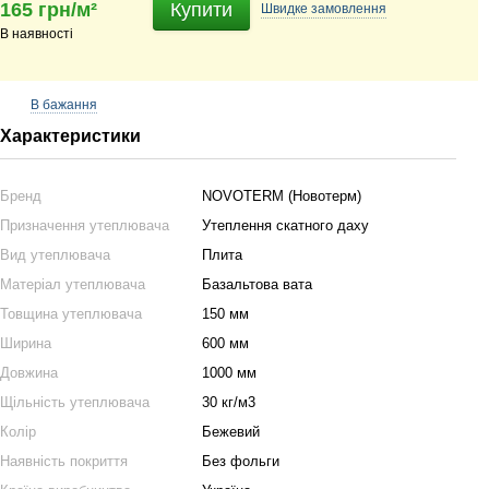
165 грн/м²
Купити
Швидке
замовлення
В наявності
В бажання
Характеристики
Бренд
NOVOTERM (Новотерм)
Призначення утеплювача
Утеплення скатного даху
Вид утеплювача
Плита
Матеріал утеплювача
Базальтова вата
Товщина утеплювача
150 мм
Ширина
600 мм
Довжина
1000 мм
Щільність утеплювача
30 кг/м3
Колір
Бежевий
Наявність покриття
Без фольги