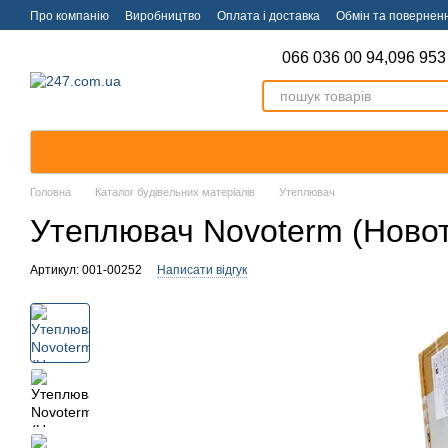
Перейти к основному контенту
Про компанію
Виробництво
Оплата і доставка
Обмін та повернен
066 036 00 94,
096 953
Головна
Каталог будівельних матеріалів
Утеплювач
Утеплювач Novoterm (Новот
Артикул: 001-00252
Написати відгук