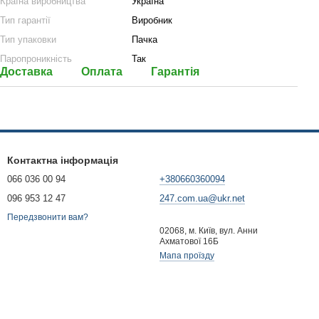
Країна виробництва
Україна
Тип гарантії
Виробник
Тип упаковки
Пачка
Паропроникність
Так
Доставка
Оплата
Гарантія
Контактна інформація
066 036 00 94
+380660360094
096 953 12 47
247.com.ua@ukr.net
Передзвонити вам?
02068, м. Київ, вул. Анни
Ахматової 16Б
Мапа проїзду