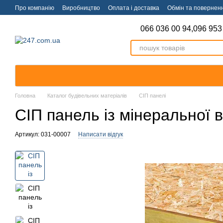
Перейти к основному контенту
Про компанію
Виробництво
Оплата і доставка
Обмін та повернен
066 036 00 94,
096 953
Головна
Каталог будівельних матеріалів
СІП панелі
СІП панель із мінеральної 
Артикул: 031-00007
Написати відгук