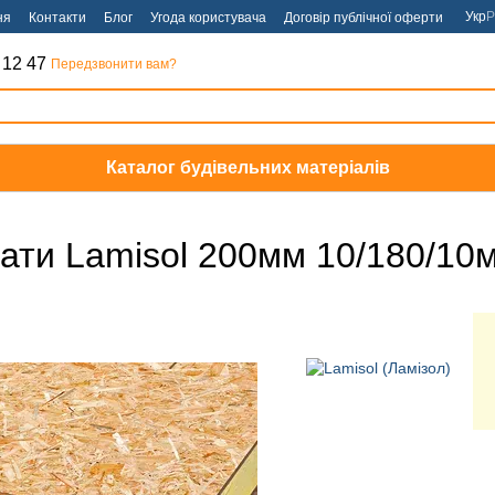
Укр
Р
ня
Контакти
Блог
Угода користувача
Договір публічної оферти
 12 47
Передзвонити вам?
Каталог будівельних матеріалів
вати Lamisol 200мм 10/180/10