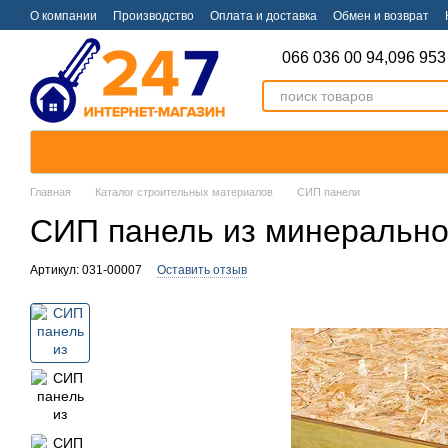
Перейти к основному контенту
О компании
Производство
Оплата и доставка
Обмен и возврат
066 036 00 94,
096 953
Главная
Каталог строительных материалов
СИП панели
СИП панель из минерально
Артикул: 031-00007
Оставить отзыв