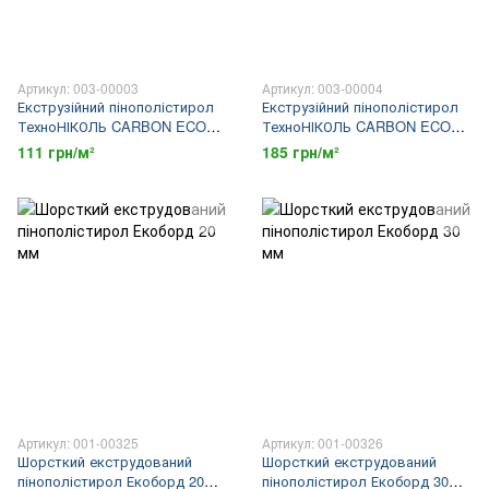
Артикул: 003-00003
Артикул: 003-00004
Екструзійний пінополістирол
Екструзійний пінополістирол
ТехноНІКОЛЬ CARBON ECO
ТехноНІКОЛЬ CARBON ECO
1180х580х30 мм
1180х580х50 мм
111 грн/м²
185 грн/м²
Артикул: 001-00325
Артикул: 001-00326
Шорсткий екструдований
Шорсткий екструдований
пінополістирол Екоборд 20
пінополістирол Екоборд 30