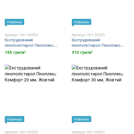
Новинка
Новинка
Артикул: 001-00354
Артикул: 001-00355
Екструдований
Екструдований
пінополістирол Піноплекс
пінополістирол Піноплекс
Основа 50 мм
Основа 100 мм
195 грн/м²
410 грн/м²
Новинка
Новинка
Артикул: 001-00356
Артикул: 001-00357