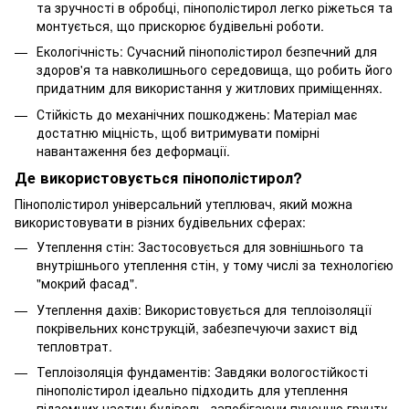
та зручності в обробці, пінополістирол легко ріжеться та
монтується, що прискорює будівельні роботи.
Екологічність: Сучасний пінополістирол безпечний для
здоров'я та навколишнього середовища, що робить його
придатним для використання у житлових приміщеннях.
Стійкість до механічних пошкоджень: Матеріал має
достатню міцність, щоб витримувати помірні
навантаження без деформації.
Де використовується пінополістирол?
Пінополістирол універсальний утеплювач, який можна
використовувати в різних будівельних сферах:
Утеплення стін: Застосовується для зовнішнього та
внутрішнього утеплення стін, у тому числі за технологією
"мокрий фасад".
Утеплення дахів: Використовується для теплоізоляції
покрівельних конструкцій, забезпечуючи захист від
тепловтрат.
Теплоізоляція фундаментів: Завдяки вологостійкості
пінополістирол ідеально підходить для утеплення
підземних частин будівель, запобігаючи пученню грунту.