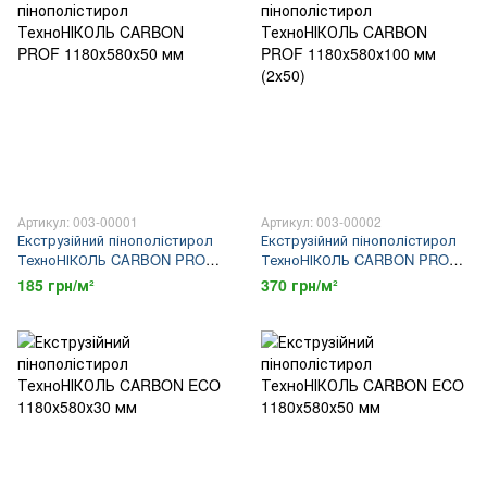
Артикул: 003-00001
Артикул: 003-00002
Екструзійний пінополістирол
Екструзійний пінополістирол
ТехноНІКОЛЬ CARBON PROF
ТехноНІКОЛЬ CARBON PROF
1180х580х50 мм
1180х580х100 мм (2х50)
185 грн/м²
370 грн/м²