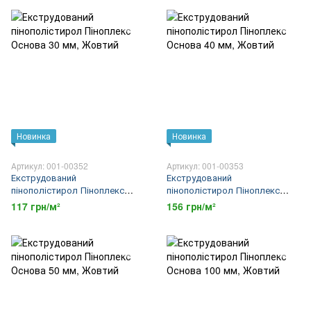
Новинка
Новинка
Артикул: 001-00352
Артикул: 001-00353
Екструдований
Екструдований
пінополістирол Піноплекс
пінополістирол Піноплекс
Основа 30 мм
Основа 40 мм
117 грн/м²
156 грн/м²