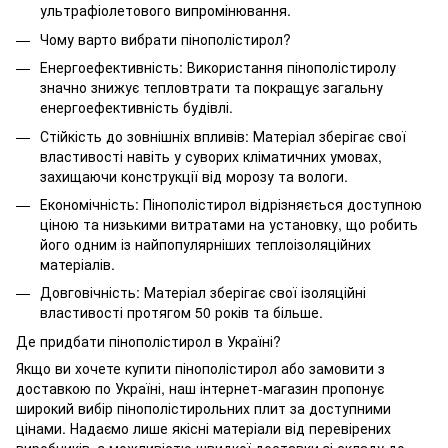
ультрафіолетового випромінювання.
Чому варто вибрати пінополістирол?
Енергоефективність: Використання пінополістиролу
значно знижує тепловтрати та покращує загальну
енергоефективність будівлі.
Стійкість до зовнішніх впливів: Матеріал зберігає свої
властивості навіть у суворих кліматичних умовах,
захищаючи конструкції від морозу та вологи.
Економічність: Пінополістирол відрізняється доступною
ціною та низькими витратами на установку, що робить
його одним із найпопулярніших теплоізоляційних
матеріалів.
Довговічність: Матеріал зберігає свої ізоляційні
властивості протягом 50 років та більше.
Де придбати пінополістирол в Україні?
Якщо ви хочете купити пінополістирол або замовити з
доставкою по Україні, наш інтернет-магазин пропонує
широкий вибір пінополістирольних плит за доступними
цінами. Надаємо лише якісні матеріали від перевірених
виробників, з можливістю швидкої доставки зі складу до