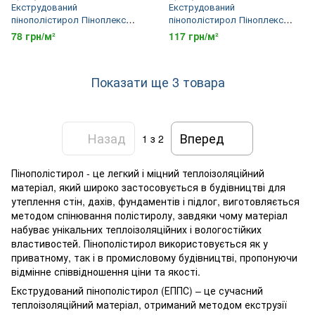
Екструдований
Екструдований
пінополістирол Піноплекс
пінополістирол Піноплекс
Комфорт 20 мм
Комфорт 30 мм
78 грн/м²
117 грн/м²
Показати ще 3 товара
Назад
Вперед
1
з 2
Пінополістирол - це легкий і міцний теплоізоляційний
матеріал, який широко застосовується в будівництві для
утеплення стін, дахів, фундаментів і підлог, виготовляється
методом спінювання полістиролу, завдяки чому матеріал
набуває унікальних теплоізоляційних і вологостійких
властивостей. Пінополістирол використовується як у
приватному, так і в промисловому будівництві, пропонуючи
відмінне співвідношення ціни та якості.
Екструдований пінополістирол (ЕППС) – це сучасний
теплоізоляційний матеріал, отриманий методом екструзії