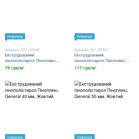
Новинка
Новинка
Артикул: 001-00346
Артикул: 001-00347
Екструдований
Екструдований
пінополістирол Піноплекс
пінополістирол Піноплекс
General 20 мм
General 30 мм
78 грн/м²
117 грн/м²
Новинка
Новинка