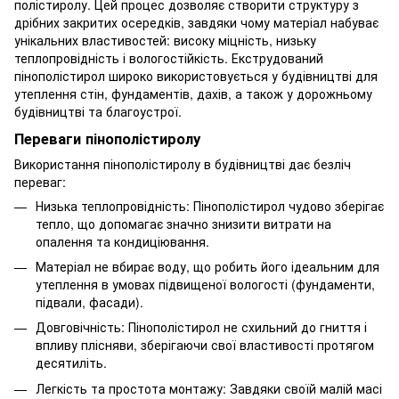
полістиролу. Цей процес дозволяє створити структуру з
дрібних закритих осередків, завдяки чому матеріал набуває
унікальних властивостей: високу міцність, низьку
теплопровідність і вологостійкість. Екструдований
пінополістирол широко використовується у будівництві для
утеплення стін, фундаментів, дахів, а також у дорожньому
будівництві та благоустрої.
Переваги пінополістиролу
Використання пінополістиролу в будівництві дає безліч
переваг:
Низька теплопровідність: Пінополістирол чудово зберігає
тепло, що допомагає значно знизити витрати на
опалення та кондиціювання.
Матеріал не вбирає воду, що робить його ідеальним для
утеплення в умовах підвищеної вологості (фундаменти,
підвали, фасади).
Довговічність: Пінополістирол не схильний до гниття і
впливу плісняви, зберігаючи свої властивості протягом
десятиліть.
Легкість та простота монтажу: Завдяки своїй малій масі