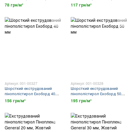
мм
мм
78 грн/м²
117 грн/м²
Артикул: 001-00327
Артикул: 001-00328
Шорсткий екструдований
Шорсткий екструдований
пінополістирол Екоборд 40
пінополістирол Екоборд 50
мм
мм
156 грн/м²
195 грн/м²