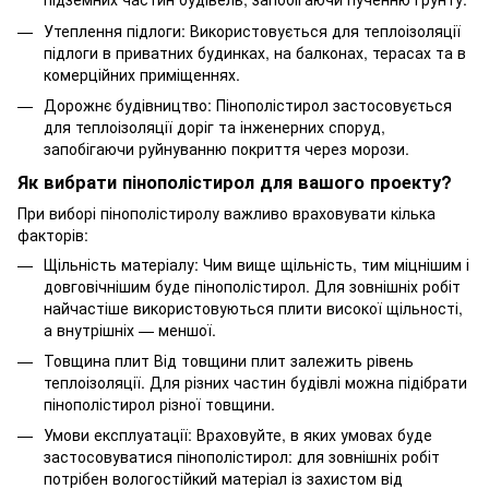
Утеплення підлоги: Використовується для теплоізоляції
підлоги в приватних будинках, на балконах, терасах та в
комерційних приміщеннях.
Дорожнє будівництво: Пінополістирол застосовується
для теплоізоляції доріг та інженерних споруд,
запобігаючи руйнуванню покриття через морози.
Як вибрати пінополістирол для вашого проекту?
При виборі пінополістиролу важливо враховувати кілька
факторів:
Щільність матеріалу: Чим вище щільність, тим міцнішим і
довговічнішим буде пінополістирол. Для зовнішніх робіт
найчастіше використовуються плити високої щільності,
а внутрішніх — меншої.
Товщина плит Від товщини плит залежить рівень
теплоізоляції. Для різних частин будівлі можна підібрати
пінополістирол різної товщини.
Умови експлуатації: Враховуйте, в яких умовах буде
застосовуватися пінополістирол: для зовнішніх робіт
потрібен вологостійкий матеріал із захистом від