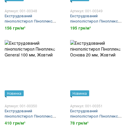
Артикул: 001-00348
Артикул: 001-00349
Екструдований
Екструдований
пінополістирол Піноплекс
пінополістирол Піноплекс
General 40 мм
General 50 мм
156 грн/м²
195 грн/м²
Новинка
Новинка
Артикул: 001-00350
Артикул: 001-00351
Екструдований
Екструдований
пінополістирол Піноплекс
пінополістирол Піноплекс
General 100 мм
Основа 20 мм
410 грн/м²
78 грн/м²