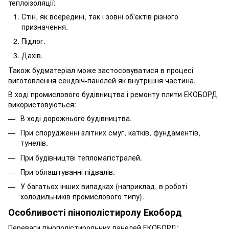
теплоізоляції:
Стін, як всередині, так і зовні об'єктів різного
призначення.
Підлог.
Дахів.
Також будматеріал може застосовуватися в процесі
виготовлення сендвіч-панелей як внутрішня частина.
В ході промислового будівництва і ремонту плити ЕКОБОРД
використовуються:
В ході дорожнього будівництва.
При спорудженні злітних смуг, катків, фундаментів,
тунелів.
При будівництві тепломагістралей.
При облаштуванні підвалів.
У багатьох інших випадках (наприклад, в роботі
холодильників промислового типу).
Особливості пінополістиролу Екоборд
Переваги пінополістирольних панелей ЕКОБОРД: