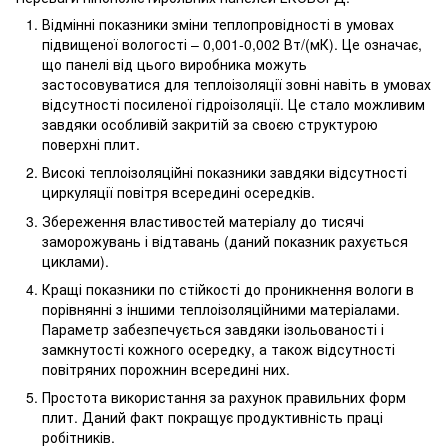
Відмінні показники зміни теплопровідності в умовах
підвищеної вологості – 0,001-0,002 Вт/(мК). Це означає,
що панелі від цього виробника можуть
застосовуватися для теплоізоляції зовні навіть в умовах
відсутності посиленої гідроізоляції. Це стало можливим
завдяки особливій закритій за своєю структурою
поверхні плит.
Високі теплоізоляційні показники завдяки відсутності
циркуляції повітря всередині осередків.
Збереження властивостей матеріалу до тисячі
заморожувань і відтавань (даний показник рахується
циклами).
Кращі показники по стійкості до проникнення вологи в
порівнянні з іншими теплоізоляційними матеріалами.
Параметр забезпечується завдяки ізольованості і
замкнутості кожного осередку, а також відсутності
повітряних порожнин всередині них.
Простота використання за рахунок правильних форм
плит. Даний факт покращує продуктивність праці
робітників.