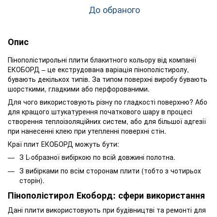
До обраного
Опис
Пінополістирольні плити блакитного кольору від компанії
ЕКОБОРД – це екструдована варіація пінополістиролу,
бувають декількох типів. За типом поверхні виробу бувають
шорсткими, гладкими або перфорованими.
Для чого використовують різну по гладкості поверхню? Або
для кращого штукатурення початкового шару в процесі
створення теплоізоляційних систем, або для більшої адгезії
при нанесенні клею при утепленні поверхні стін.
Краї плит ЕКОБОРД можуть бути:
З L-образної вибіркою по всій довжині полотна.
З вибірками по всім сторонам плити (тобто з чотирьох
сторін).
Пінополістирол Екоборд: сфери використання
Дані плити використовують при будівництві та ремонті для