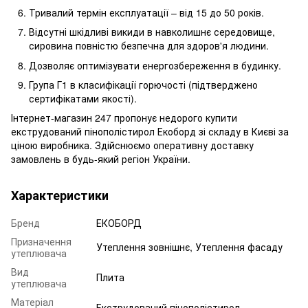
Тривалий термін експлуатації – від 15 до 50 років.
Відсутні шкідливі викиди в навколишнє середовище,
сировина повністю безпечна для здоров'я людини.
Дозволяє оптимізувати енергозбереження в будинку.
Група Г1 в класифікації горючості (підтверджено
сертифікатами якості).
Інтернет-магазин 247 пропонує недорого купити
екструдований пінополістирол Екоборд зі складу в Києві за
ціною виробника. Здійснюємо оперативну доставку
замовлень в будь-який регіон України.
Характеристики
Бренд
ЕКОБОРД
Призначення
Утеплення зовнішнє, Утеплення фасаду
утеплювача
Вид
Плита
утеплювача
Матеріал
Екструдований пінополістирол