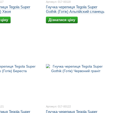
117
Артикул: 017-00118
пиця Tegola Super
Гнучка черепиця Tegola Super
к) Хвоя
Gothik (Готік) Альпійский сланець
 ціну
Дізнатися ціну
121
Артикул: 017-00122
пиця Tegola Super
Гнучка черепиця Tegola Super