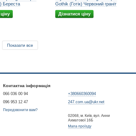
к) Береста
Gothik (Готік) Червоний граніт
 ціну
Дізнатися ціну
Показати все
Контактна інформація
066 036 00 94
+380660360094
096 953 12 47
247.com.ua@ukr.net
Передзвонити вам?
02068, м. Київ, вул. Анни
Ахматової 16Б
Мапа проїзду