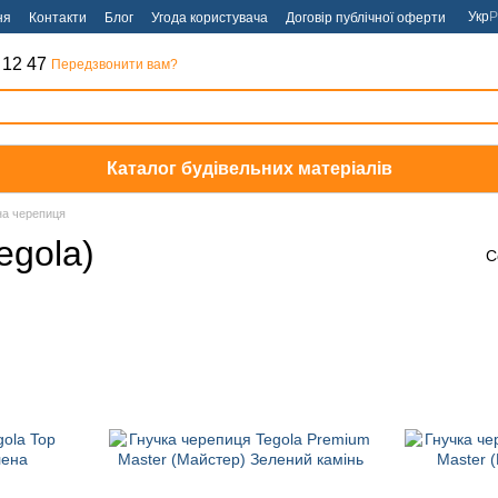
Укр
Р
ня
Контакти
Блог
Угода користувача
Договір публічної оферти
 12 47
Передзвонити вам?
Каталог будівельних матеріалів
на черепиця
egola)
С