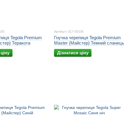
105
Артикул: 017-00106
пиця Tegola Premium
Гнучка черепиця Tegola Premium
стер) Теракота
Master (Майстер) Темний сланець
 ціну
Дізнатися ціну