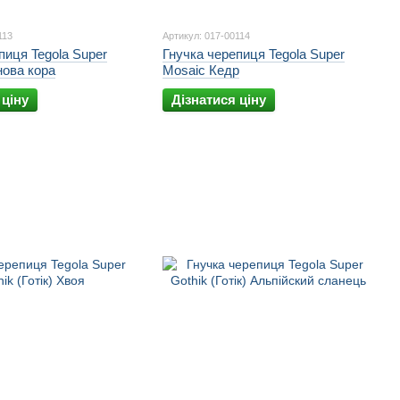
113
Артикул: 017-00114
пиця Tegola Super
Гнучка черепиця Tegola Super
нова кора
Mosaic Кедр
 ціну
Дізнатися ціну