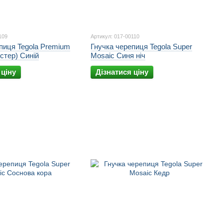
109
Артикул: 017-00110
пиця Tegola Premium
Гнучка черепиця Tegola Super
стер) Синій
Mosaic Синя ніч
 ціну
Дізнатися ціну