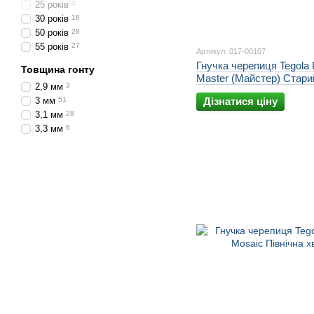
25 років
0
30 років
18
50 років
28
55 років
27
Артикул: 017-00107
Гнучка черепиця Tegola
Товщина гонту
Master (Майстер) Стари
2,9 мм
3
3 мм
51
Дізнатися ціну
3,1 мм
28
3,3 мм
6