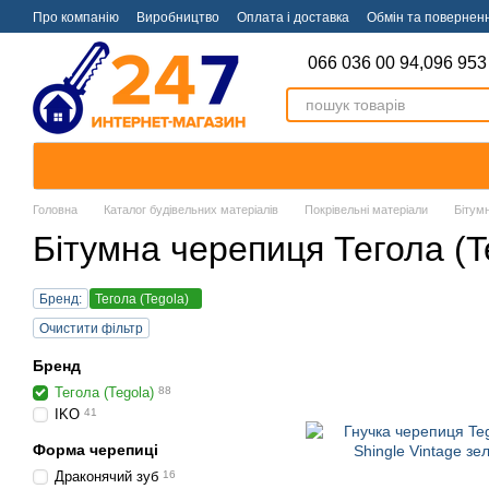
Перейти к основному контенту
Про компанію
Виробництво
Оплата і доставка
Обмін та повернен
066 036 00 94,
096 953
Головна
Каталог будівельних матеріалів
Покрівельні матеріали
Бітум
Бітумна черепиця Тегола (T
Бренд:
Тегола (Tegola)
Очистити фільтр
Бренд
Тегола (Tegola)
88
IKO
41
Форма черепиці
Драконячий зуб
16