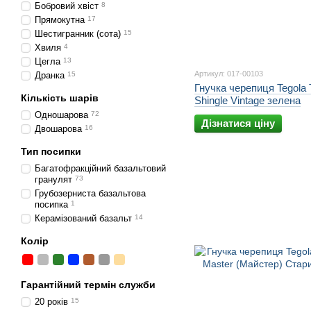
Бобровий хвіст
8
Прямокутна
17
Шестигранник (сота)
15
Хвиля
4
Цегла
13
Артикул: 017-00103
Дранка
15
Гнучка черепиця Tegola 
Кількість шарів
Shingle Vintage зелена
Одношарова
72
Дізнатися ціну
Двошарова
16
Тип посипки
Багатофракційний базальтовий
гранулят
73
Грубозерниста базальтова
посипка
1
Керамізований базальт
14
Колір
Гарантійний термін служби
20 років
15