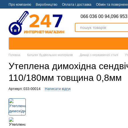
Перейти к основному контенту
Про компанію
Виробництво
Оплата і доставка
Обмін та повернен
066 036 00 94,
096 953
Головна
Каталог будівельних матеріалів
Димар з нержавіючої сталі
Ут
Утеплена димохідна сендвіч 
110/180мм товщина 0,8мм
Артикул: 033-00014
Написати відгук