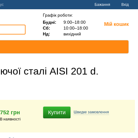
ус
Бажання
Вхід
Графік роботи:
Будні:
9:00–18:00
Мій кошик
Сб:
10:00–18:00
Нд:
вихідний
чої сталі AISI 201 d.
752 грн
Купити
Швидке
замовлення
В наявності