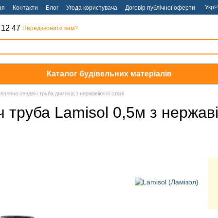
Укр
Р
ня
Контакти
Блог
Угода користувача
Договір публічної оферти
 12 47
Передзвонити вам?
Каталог будівельних матеріалів
еплена сендвіч труба димохід з нержавіючої сталі
труба Lamisol 0,5м з нержавію