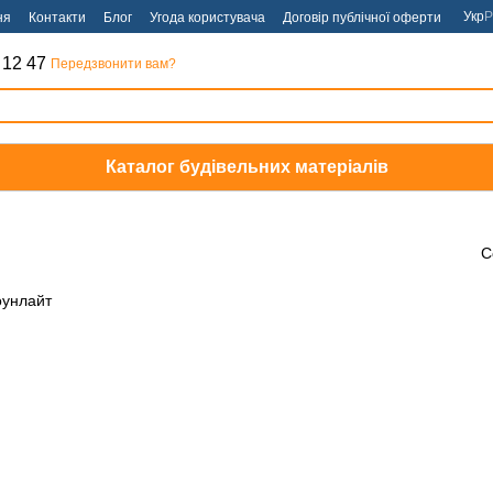
Укр
Р
ня
Контакти
Блог
Угода користувача
Договір публічної оферти
 12 47
Передзвонити вам?
Каталог будівельних матеріалів
С