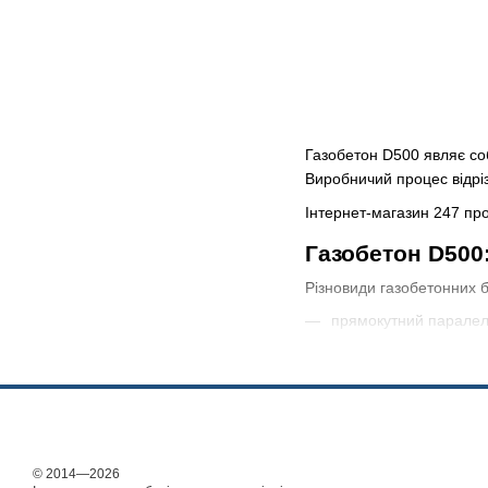
Газобетон D500 являє соб
Виробничий процес відрі
Інтернет-магазин 247 про
Газобетон D500
Різновиди газобетонних б
прямокутний паралел
вироби з замками (сис
U-подібна продукція;
перегородковий асор
Щільність газобетону D50
© 2014—2026
Стандартні розміри газоб