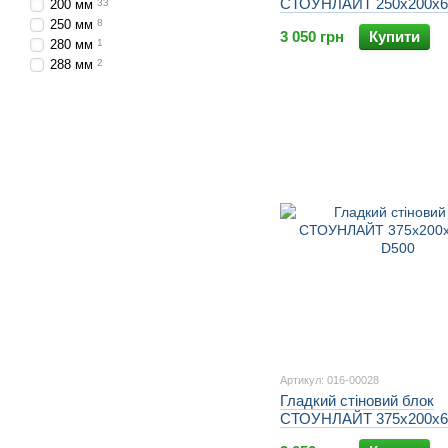
СТОУНЛАЙТ 250х200х6
200 мм
33
D500
250 мм
8
3 050 грн
Купити
280 мм
1
288 мм
2
Артикул: 016-00028
Гладкий стіновий блок
СТОУНЛАЙТ 375х200х6
D500