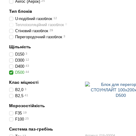
Aeroc (Аерок)
25
Тип блоків
U-подібний газоблок
12
Теплоізоляційний газоблок
0
Стіновий газоблок
29
Перегородочний газоблок
3
Щільність
D150
3
D300
12
D400
43
D500
44
Клас міцності
B2,0
3
B2,5
41
Морозостійкість
F35
19
F100
25
Система паз-гребінь
Артикул: 016-00004
13