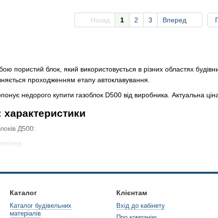
Назад
1
2
3
Вперед
ою пористий блок, який використовується в різних областях будівни
зняється проходженням етапу автоклавування.
понує недорого купити газоблок D500 від виробника. Актуальна ціна 
: характеристики
локів Д500:
епіпед;
тема паз-гребінь);
тимент.
Каталог
Клієнтам
0 позначена в назві матеріалу ― 500 кг/м3.
Каталог будівельних
Вхід до кабінету
матеріалів
етону D500 (діапазони значень вказані в міліметрах):
Про компанію