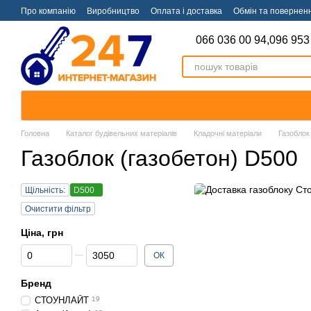
Перейти к основному контенту
Про компанію
Виробництво
Оплата і доставка
Обмін та повернен
066 036 00 94,
096 953
Головна
Каталог будівельних матеріалів
Кладочні матеріали
Газоблок
Газоблок (газобетон) D500
Щільність:
D500
Очистити фільтр
Ціна, грн
Від Ціна, грн
До Ціна, грн
ОК
Бренд
СТОУНЛАЙТ
19