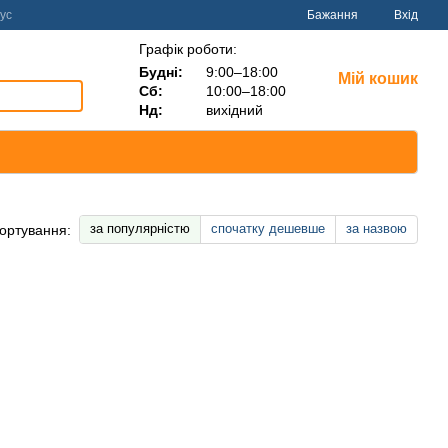
ус
Бажання
Вхід
Графік роботи:
Будні:
9:00–18:00
Мій кошик
Сб:
10:00–18:00
Нд:
вихідний
за популярністю
спочатку дешевше
за назвою
ортування: