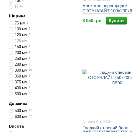
Так
Блок для перегородок
Ні
31
СТОУНЛАЙТ 100х200х6
Ширина
D500
3 050 грн
Купити
75 мм
1
100 мм
2
120 мм
1
125 мм
0
150 мм
1
200 мм
4
250 мм
4
280 мм
3
300 мм
10
360 мм
2
375 мм
4
400 мм
9
500 мм
3
Довжина
500 мм
12
600 мм
32
Артикул: 016-00024
Висота
Гладкий стіновий блок