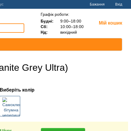
ус
Бажання
Вхід
Графік роботи:
Будні:
9:00–18:00
Мій кошик
Сб:
10:00–18:00
Нд:
вихідний
ite Grey Ultra)
Виберіть колір