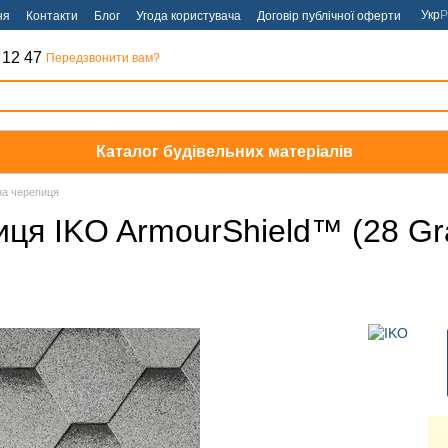
Укр
Р
ня
Контакти
Блог
Угода користувача
Договір публічної оферти
 12 47
Передзвонити вам?
Каталог будівельних матеріалів
на черепиця
я IKO ArmourShield™ (28 Gran