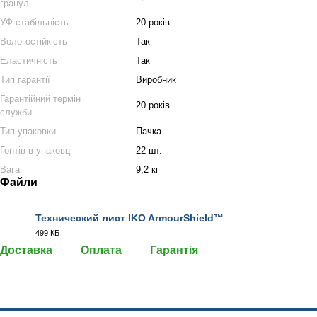
гранул
УФ-стабільність
20 років
Вологостійкість
Так
Еластичність
Так
Тип гарантії
Виробник
Гарантійний термін
20 років
служби
Тип упаковки
Пачка
Гонтів в упаковці
22 шт.
Вага
9,2 кг
Файли
Технический лист IKO ArmourShield™
499 КБ
PDF
Доставка
Оплата
Гарантія