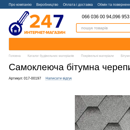
Перейти к основному контенту
Про компанію
Виробництво
Оплата і доставка
Обмін та повернен
066 036 00 94,
096 953
Головна
Каталог будівельних матеріалів
Покрівельні матеріали
Бітум
Самоклеюча бітумна черепиц
Артикул: 017-00197
Написати відгук