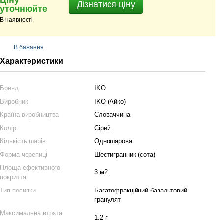
Ціну
Дізнатися ціну
уточнюйте
В наявності
В бажання
Характеристики
Бренд
IKO
Виробник
IKO (Айко)
Країна виробництва
Словаччина
Колір
Сірий
Кількість шарів
Одношарова
Форма черепиці
Шестигранник (сота)
Площа ефективного
3 м2
покриття
Тип посипки
Багатофракційний базальтовий
гранулят
Максимальна втрата
1,2 г