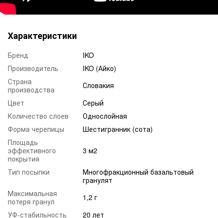
Характеристики
Бренд
IKO
Производитель
IKO (Айко)
Страна
Словакия
производства
Цвет
Серый
Количество слоев
Однослойная
Форма черепицы
Шестигранник (сота)
Площадь
эффективного
3 м2
покрытия
Тип посыпки
Многофракционный базальтовый
гранулят
Максимальная
1,2 г
потеря гранул
УФ-стабильность
20 лет