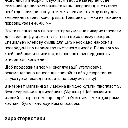
Якщо листи використовуються там, де матеріал буде
схильний до високих навантажень, наприклад, в стяжках,
необхідно використовувати металеву монтажну сітку для
зміцнення готової конструкції. Товщина стяжки не повинна
перевищувати 40-60 мм.
Плити зі спіненого пінополістиролу можна використовувати
для ізоляції фундаменту і стін на цокольному поверсі.
Спеціальну клейову суміш для EPS необхідно наносити
посередині і по периметру листового виробу. Після того як
клейовий розчин висихає, в пінопласті висвердлюють
отвори для кріплення.
Щоб продовжити термін експлуатації утеплювача
рекомендовано нанесення звичайної або декоративної
штукатурки (склад наносять на армуючу сітку).
В інтернет-магазині 24/7 можна вигідно купити пінопласт 35
безпосередньо від виробника (Україна). Щоб замовити
якісний товар оптом і вроздріб, зв'яжіться з менеджерами
компанії будь-яким зручним способом.
Характеристики