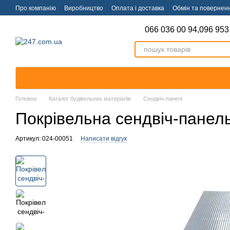
Перейти к основному контенту
Про компанію
Виробництво
Оплата і доставка
Обмін та повернен
066 036 00 94,
096 953
Головна
Каталог будівельних матеріалів
Сендвіч-панелі
Покрівельна сендвіч-панел
Артикул: 024-00051
Написати відгук