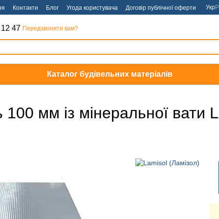
Укр
Р
ня
Контакти
Блог
Угода користувача
Договір публічної оферти
 12 47
Передзвонити вам?
Каталог будівельних матеріалів
ь 100 мм із мінеральної вати