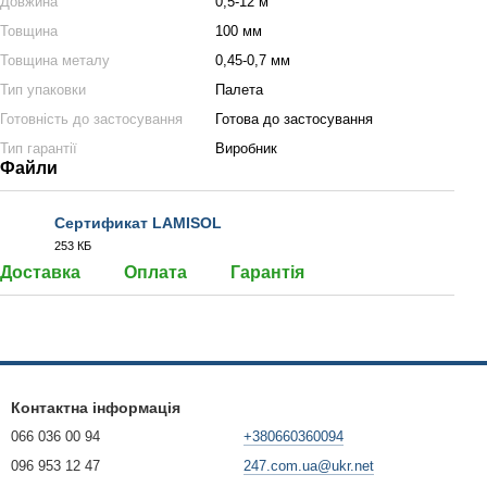
Довжина
0,5-12 м
Товщина
100 мм
Товщина металу
0,45-0,7 мм
Тип упаковки
Палета
Готовність до застосування
Готова до застосування
Тип гарантії
Виробник
Файли
Сертификат LAMISOL
253 КБ
PDF
Доставка
Оплата
Гарантія
Контактна інформація
066 036 00 94
+380660360094
096 953 12 47
247.com.ua@ukr.net