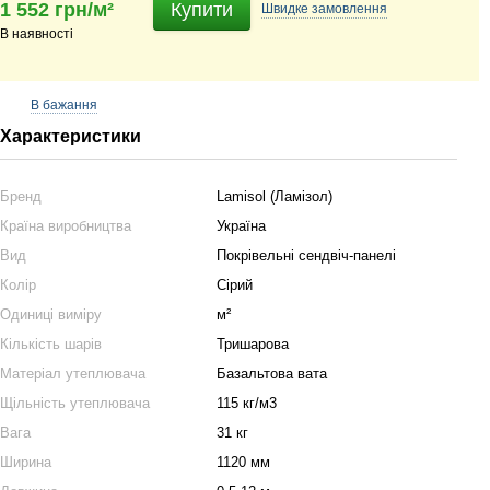
1 552 грн/м²
Купити
Швидке
замовлення
В наявності
В бажання
Характеристики
Бренд
Lamisol (Ламізол)
Країна виробництва
Україна
Вид
Покрівельні сендвіч-панелі
Колір
Сірий
Одиниці виміру
м²
Кількість шарів
Тришарова
Матеріал утеплювача
Базальтова вата
Щільність утеплювача
115 кг/м3
Вага
31 кг
Ширина
1120 мм