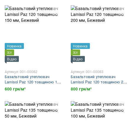
Новинка
Новинка
Хіт
Хіт
Відео
Відео
Артикул: 001-00082
Артикул: 001-00083
Базальтовий утеплювач
Базальтовий утеплювач
Lamisol Paz 120 товщиною 150
Lamisol Paz 120 товщиною 200
мм
мм
600 грн/м²
800 грн/м²