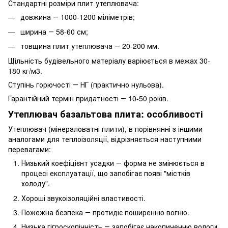
Стандартні розміри плит утеплювача:
довжина ― 1000-1200 міліметрів;
ширина ― 58-60 см;
товщина плит утеплювача ― 20-200 мм.
Щільність будівельного матеріалу варіюється в межах 30-
180 кг/м3.
Ступінь горючості ― НГ (практично нульова).
Гарантійний термін придатності ― 10-50 років.
Утеплювач базальтова плита: особливості
Утеплювач (мінераловатні плити), в порівнянні з іншими
аналогами для теплоізоляції, відрізняється наступними
перевагами:
Низький коефіцієнт усадки ― форма не змінюється в
процесі експлуатації, що запобігає появі "містків
холоду".
Хороші звукоізоляційні властивості.
Пожежна безпека ― протидіє поширенню вогню.
Низька гігроскопічність ― запобігає накопиченню вологи,