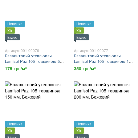
Новинка
Новинка
Хіт
Хіт
Відео
Відео
Артикул: 001-00076
Артикул: 001-00077
Базальтовий утеплювач
Базальтовий утеплювач
Lamisol Paz 105 товщиною 50
Lamisol Paz 105 товщиною 100
мм
мм
175 грн/м²
350 грн/м²
Новинка
Новинка
Хіт
Хіт
Відео
Відео