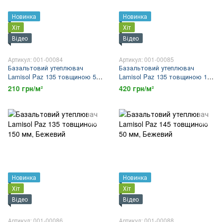
Новинка
Новинка
Хіт
Хіт
Відео
Відео
Артикул: 001-00084
Артикул: 001-00085
Базальтовий утеплювач
Базальтовий утеплювач
Lamisol Paz 135 товщиною 50
Lamisol Paz 135 товщиною 100
мм
мм
210 грн/м²
420 грн/м²
Новинка
Новинка
Хіт
Хіт
Відео
Відео
Артикул: 001-00086
Артикул: 001-00088