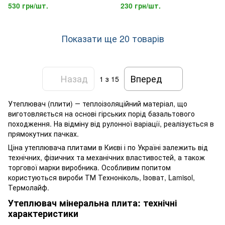
товщиною 100 мм
товщиною 30 мм
530 грн/шт.
230 грн/шт.
Показати ще 20 товарів
Назад
Вперед
1
з 15
Утеплювач (плити) ― теплоізоляційний матеріал, що
виготовляється на основі гірських порід базальтового
походження. На відміну від рулонної варіації, реалізується в
прямокутних пачках.
Ціна утеплювача плитами в Києві і по Україні залежить від
технічних, фізичних та механічних властивостей, а також
торгової марки виробника. Особливим попитом
користуються вироби ТМ Техноніколь, Ізоват, Lamisol,
Термолайф.
Утеплювач мінеральна плита: технічні
характеристики