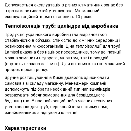
Допускається експлуатація в різних кліматичних зонах без
втрати властивостей утеплювача. Мінімальний
експлуатаційний термін становить 10 років.
Теплоізоляція труб: циліндри від виробника
Продукція українського виробництва відрізняється
стабільністю в об'ємах, стійкістю до хімічних середовищ і
розмноження мікроорганізмів. Ціна теплоізоляції для труб
Lamisol вказана без націнок посередників, тому всі позиції
можна замовити недорого, як оптом, так і в роздріб
(вартість вказана за 1 м.п.). Для оптових клієнтів можливий
продаж в розстрочку.
Зручне розташування в Києві дозволяє здійснювати
самовивіз зі складу магазину. Менеджери компанії
допоможуть підібрати необхідний тип напівциліндрів і
розрахувати обсяг замовлення для безвідходного
будівництва. У нас найкращий вибір якісних технічних
утеплювачів для труб, переконайтеся в цьому самі,
ознайомившись з відгуками клієнтів!
Характеристики