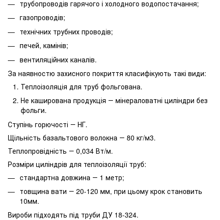
трубопроводів гарячого і холодного водопостачання;
газопроводів;
технічних трубних проводів;
печей, камінів;
вентиляційних каналів.
За наявностю захисного покриття класифікують такі види:
Теплоізоляція для труб фольгована.
Не каширована продукція ― мінераловатні циліндри без
фольги.
Ступінь горючості ― НГ.
Щільність базальтового волокна ― 80 кг/м3.
Теплопровідність ― 0,034 Вт/м.
Розміри циліндрів для теплоізоляції труб:
стандартна довжина ― 1 метр;
товщина вати ― 20-120 мм, при цьому крок становить
10мм.
Вироби підходять під труби ДУ 18-324.