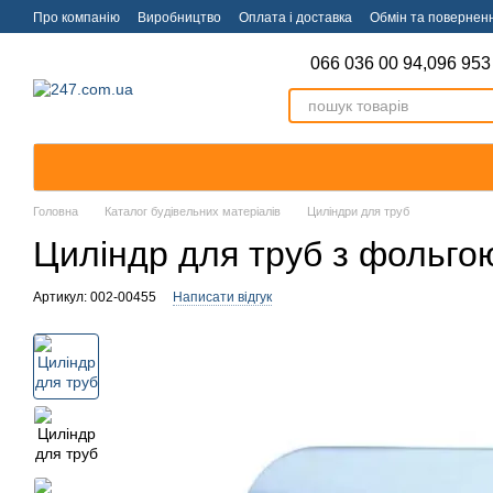
Перейти к основному контенту
Про компанію
Виробництво
Оплата і доставка
Обмін та повернен
066 036 00 94,
096 953
Головна
Каталог будівельних матеріалів
Циліндри для труб
Циліндр для труб з фольго
Артикул: 002-00455
Написати відгук