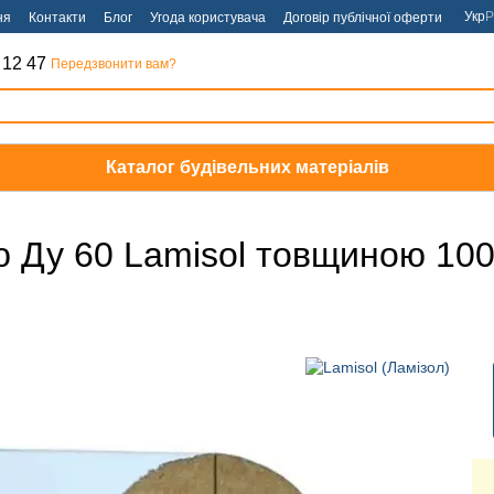
Укр
Р
ня
Контакти
Блог
Угода користувача
Договір публічної оферти
 12 47
Передзвонити вам?
Каталог будівельних матеріалів
ю Ду 60 Lamisol товщиною 10