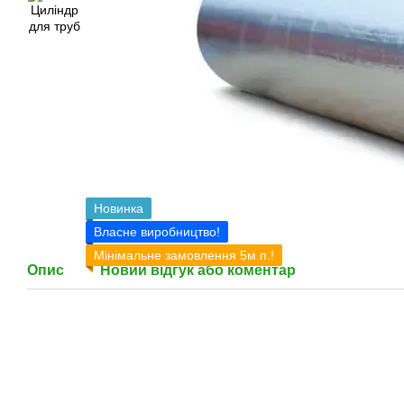
Новинка
Власне виробництво!
Мінімальне замовлення 5м.п.!
Опис
Новий відгук або коментар