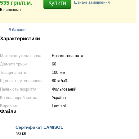
535 грн/п.м.
Купити
Швидке
замовлення
В наявності
В бажання
Характеристики
Матеріал утеплювача
Базальтова вата
Діаметр труби
60
Товщина вати
100 мм
Щільність утеплювача
80 кг/м3
Наявність покриття
Фольгований
Країна виробництва
Україна
Виробник
Lamisol
Файли
Сертификат LAMISOL
253 КБ
PDF