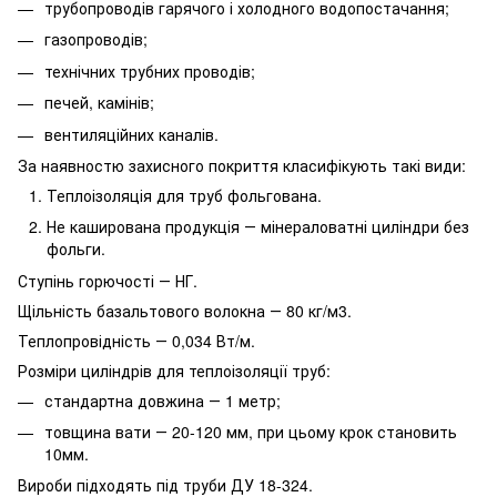
трубопроводів гарячого і холодного водопостачання;
газопроводів;
технічних трубних проводів;
печей, камінів;
вентиляційних каналів.
За наявностю захисного покриття класифікують такі види:
Теплоізоляція для труб фольгована.
Не каширована продукція ― мінераловатні циліндри без
фольги.
Ступінь горючості ― НГ.
Щільність базальтового волокна ― 80 кг/м3.
Теплопровідність ― 0,034 Вт/м.
Розміри циліндрів для теплоізоляції труб:
стандартна довжина ― 1 метр;
товщина вати ― 20-120 мм, при цьому крок становить
10мм.
Вироби підходять під труби ДУ 18-324.