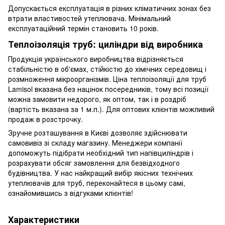
Допускається експлуатація в різних кліматичних зонах без
втрати властивостей утеплювача. Мінімальний
експлуатаційний термін становить 10 років.
Теплоізоляція труб: циліндри від виробника
Продукція українського виробництва відрізняється
стабільністю в об'ємах, стійкістю до хімічних середовищ і
розмноження мікроорганізмів. Ціна теплоізоляції для труб
Lamisol вказана без націнок посередників, тому всі позиції
можна замовити недорого, як оптом, так і в роздріб
(вартість вказана за 1 м.п.). Для оптових клієнтів можливий
продаж в розстрочку.
Зручне розташування в Києві дозволяє здійснювати
самовивіз зі складу магазину. Менеджери компанії
допоможуть підібрати необхідний тип напівциліндрів і
розрахувати обсяг замовлення для безвідходного
будівництва. У нас найкращий вибір якісних технічних
утеплювачів для труб, переконайтеся в цьому самі,
ознайомившись з відгуками клієнтів!
Характеристики