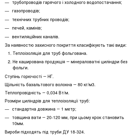
трубопроводів гарячого і холодного водопостачання;
газопроводів;
технічних трубних проводів;
печей, камінів;
вентиляційних каналів.
За наявностю захисного покриття класифікують такі види:
Теплоізоляція для труб фольгована.
Не каширована продукція ― мінераловатні циліндри без
фольги.
Ступінь горючості ― НГ.
Щільність базальтового волокна ― 80 кг/м3.
Теплопровідність ― 0,034 Вт/м.
Розміри циліндрів для теплоізоляції труб:
стандартна довжина ― 1 метр;
товщина вати ― 20-120 мм, при цьому крок становить
10мм.
Вироби підходять під труби ДУ 18-324.