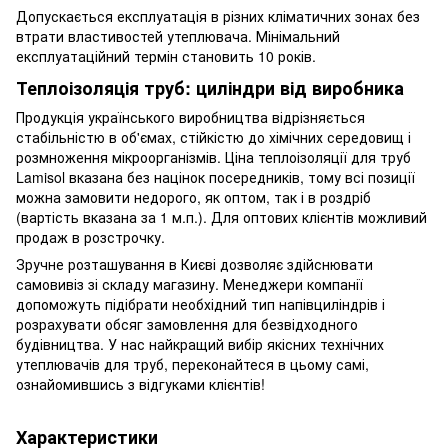
Допускається експлуатація в різних кліматичних зонах без
втрати властивостей утеплювача. Мінімальний
експлуатаційний термін становить 10 років.
Теплоізоляція труб: циліндри від виробника
Продукція українського виробництва відрізняється
стабільністю в об'ємах, стійкістю до хімічних середовищ і
розмноження мікроорганізмів. Ціна теплоізоляції для труб
Lamisol вказана без націнок посередників, тому всі позиції
можна замовити недорого, як оптом, так і в роздріб
(вартість вказана за 1 м.п.). Для оптових клієнтів можливий
продаж в розстрочку.
Зручне розташування в Києві дозволяє здійснювати
самовивіз зі складу магазину. Менеджери компанії
допоможуть підібрати необхідний тип напівциліндрів і
розрахувати обсяг замовлення для безвідходного
будівництва. У нас найкращий вибір якісних технічних
утеплювачів для труб, переконайтеся в цьому самі,
ознайомившись з відгуками клієнтів!
Характеристики