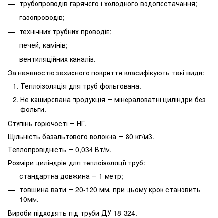
трубопроводів гарячого і холодного водопостачання;
газопроводів;
технічних трубних проводів;
печей, камінів;
вентиляційних каналів.
За наявностю захисного покриття класифікують такі види:
Теплоізоляція для труб фольгована.
Не каширована продукція ― мінераловатні циліндри без
фольги.
Ступінь горючості ― НГ.
Щільність базальтового волокна ― 80 кг/м3.
Теплопровідність ― 0,034 Вт/м.
Розміри циліндрів для теплоізоляції труб:
стандартна довжина ― 1 метр;
товщина вати ― 20-120 мм, при цьому крок становить
10мм.
Вироби підходять під труби ДУ 18-324.