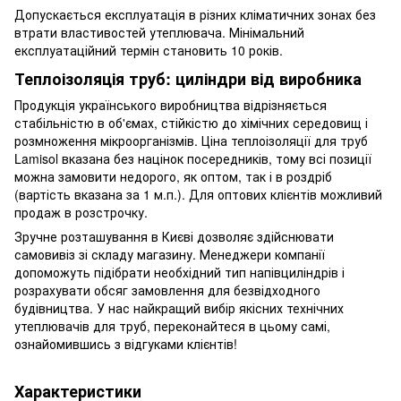
Допускається експлуатація в різних кліматичних зонах без
втрати властивостей утеплювача. Мінімальний
експлуатаційний термін становить 10 років.
Теплоізоляція труб: циліндри від виробника
Продукція українського виробництва відрізняється
стабільністю в об'ємах, стійкістю до хімічних середовищ і
розмноження мікроорганізмів. Ціна теплоізоляції для труб
Lamisol вказана без націнок посередників, тому всі позиції
можна замовити недорого, як оптом, так і в роздріб
(вартість вказана за 1 м.п.). Для оптових клієнтів можливий
продаж в розстрочку.
Зручне розташування в Києві дозволяє здійснювати
самовивіз зі складу магазину. Менеджери компанії
допоможуть підібрати необхідний тип напівциліндрів і
розрахувати обсяг замовлення для безвідходного
будівництва. У нас найкращий вибір якісних технічних
утеплювачів для труб, переконайтеся в цьому самі,
ознайомившись з відгуками клієнтів!
Характеристики