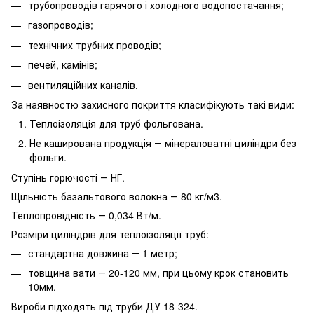
трубопроводів гарячого і холодного водопостачання;
газопроводів;
технічних трубних проводів;
печей, камінів;
вентиляційних каналів.
За наявностю захисного покриття класифікують такі види:
Теплоізоляція для труб фольгована.
Не каширована продукція ― мінераловатні циліндри без
фольги.
Ступінь горючості ― НГ.
Щільність базальтового волокна ― 80 кг/м3.
Теплопровідність ― 0,034 Вт/м.
Розміри циліндрів для теплоізоляції труб:
стандартна довжина ― 1 метр;
товщина вати ― 20-120 мм, при цьому крок становить
10мм.
Вироби підходять під труби ДУ 18-324.