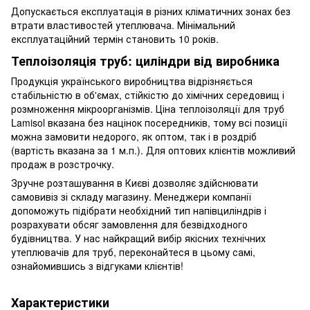
Допускається експлуатація в різних кліматичних зонах без
втрати властивостей утеплювача. Мінімальний
експлуатаційний термін становить 10 років.
Теплоізоляція труб: циліндри від виробника
Продукція українського виробництва відрізняється
стабільністю в об'ємах, стійкістю до хімічних середовищ і
розмноження мікроорганізмів. Ціна теплоізоляції для труб
Lamisol вказана без націнок посередників, тому всі позиції
можна замовити недорого, як оптом, так і в роздріб
(вартість вказана за 1 м.п.). Для оптових клієнтів можливий
продаж в розстрочку.
Зручне розташування в Києві дозволяє здійснювати
самовивіз зі складу магазину. Менеджери компанії
допоможуть підібрати необхідний тип напівциліндрів і
розрахувати обсяг замовлення для безвідходного
будівництва. У нас найкращий вибір якісних технічних
утеплювачів для труб, переконайтеся в цьому самі,
ознайомившись з відгуками клієнтів!
Характеристики